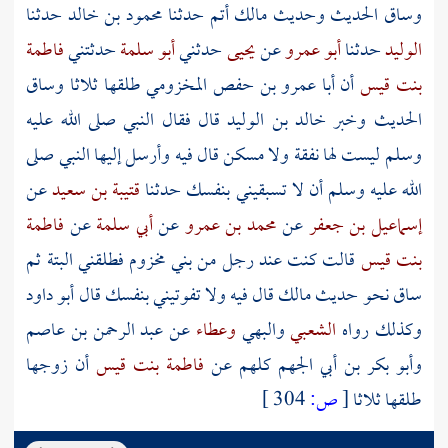
وساق الحديث وحديث
مالك
أتم حدثنا
محمود بن خالد
حدثنا
الوليد
حدثنا
أبو عمرو
عن
يحيى
حدثني
أبو سلمة
حدثتني
فاطمة
بنت قيس
أن
أبا عمرو بن حفص المخزومي
طلقها ثلاثا وساق
الحديث وخبر
خالد بن الوليد
قال فقال النبي صلى الله عليه
وسلم ليست لها نفقة ولا مسكن قال فيه وأرسل إليها النبي صلى
الله عليه وسلم أن لا تسبقيني بنفسك حدثنا
قتيبة بن سعيد
عن
إسماعيل بن جعفر
عن
محمد بن عمرو
عن
أبي سلمة
عن
فاطمة
بنت قيس
قالت كنت عند رجل من
بني مخزوم
فطلقني البتة ثم
ساق نحو حديث
مالك
قال فيه ولا تفوتيني بنفسك قال أبو داود
وكذلك رواه
الشعبي
والبهي
وعطاء
عن
عبد الرحمن بن عاصم
وأبو بكر بن أبي الجهم
كلهم عن
فاطمة بنت قيس
أن زوجها
طلقها ثلاثا
[
ص:
304 ]