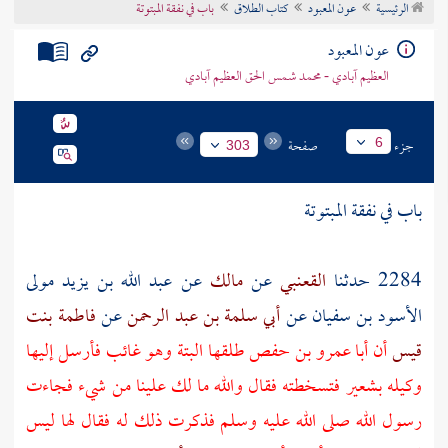
الرئيسية
عون المعبود
كتاب الطلاق
باب في نفقة المبتوتة
تراجم الأعلام
عون المعبود
العظيم آبادي - محمد شمس الحق العظيم آبادي
جزء
صفحة
6
303
باب في نفقة المبتوتة
2284 حدثنا
القعنبي
عن
مالك
عن
عبد الله بن يزيد مولى
الأسود بن سفيان
عن
أبي سلمة بن عبد الرحمن
عن
فاطمة بنت
قيس
أن
أبا عمرو بن حفص
طلقها البتة وهو غائب فأرسل إليها
وكيله بشعير فتسخطته فقال والله ما لك علينا من شيء فجاءت
رسول الله صلى الله عليه وسلم فذكرت ذلك له فقال لها ليس