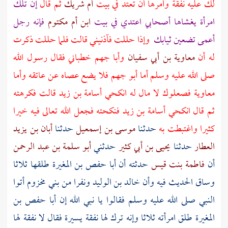
لك عليه نفقة وأمرها أن تعتد في بيت
أم شريك
ثم قال
إن تلك
امرأة يغشاها أصحابي اعتدي في بيت
ابن أم مكتوم
فإنه رجل
أعمى تضعين ثيابك
وإذا حللت فآذنيني قالت فلما حللت ذكرت
له أن
معاوية بن أبي سفيان
وأبا جهم
خطباني فقال رسول الله
صلى الله عليه وسلم أما أبو
جهم
فلا يضع عصاه عن عاتقه وأما
معاوية
فصعلوك لا مال له انكحي
أسامة بن زيد
قالت فكرهته
ثم قال انكحي
أسامة بن زيد
فنكحته فجعل الله تعالى فيه خيرا
كثيرا واغتبطت به
حدثنا
موسى بن إسمعيل
حدثنا
أبان بن يزيد
العطار
حدثنا
يحيى بن أبي كثير
حدثني
أبو سلمة بن عبد الرحمن
أن
فاطمة بنت قيس
حدثته أن
أبا حفص بن المغيرة
طلقها ثلاثا
وساق الحديث فيه وأن
خالد بن الوليد
ونفرا من
بني مخزوم
أتوا
النبي صلى الله عليه وسلم فقالوا يا نبي الله إن
أبا حفص بن
المغيرة
طلق امرأته ثلاثا وإنه ترك لها نفقة يسيرة فقال لا نفقة لها