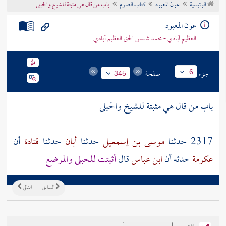
الرئيسية
عون المعبود
كتاب الصوم
باب من قال هي مثبتة للشيخ والحبلى
تراجم الأعلام
عون المعبود
العظيم آبادي - محمد شمس الحق العظيم آبادي
جزء
صفحة
6
345
باب من قال هي مثبتة للشيخ والحبلى
2317 حدثنا
موسى بن إسمعيل
حدثنا
أبان
حدثنا
قتادة
أن
عكرمة
حدثه أن
ابن عباس
قال
أثبتت للحبلى والمرضع
السابق
التالي