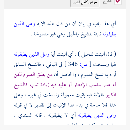
الشرح
أي هذا باب في بيان أن من قال هذه الآية
وعلى الذين
يطيقونه
ثابتة للشيخ والحبلى وهي غير منسوخة .
( قال أثبتت للحبلى ) : أي أثبتت آية
وعلى الذين يطيقونه
لهما ونسخت
[
ص:
346 ]
في الباقي ، فالنسخ السابق
أراد به نسخ العموم ، والحاصل أن
من يطيق الصوم لكن
له عذر يناسب الإفطار أو عليه فيه زيادة تعب كالشيخ
الكبير
فالآية فيه بقيت معمولة ونسخت في غيره ، وعلى
هذا فلا حاجة في بناء هذا الإثبات إلى تقدير لا في قوله
وعلى الذين يطيقونه
أي لا يطيقونه . قاله
السندي
:
والحديث سكت عنه
المنذري
.