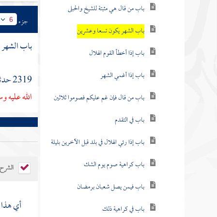
باب من قال هي مثبتة للشيخ والحبلى
جزء
6
باب الشهر يكون تسعا وعشرين
باب الشهر 
باب إذا أخطأ القوم الهلال
باب إذا أغمي الشهر
2319 حدثنا
الله عليه و
باب من قال فإن غم عليكم فصوموا ثلاثين
باب في التقدم
باب إذا رئي الهلال في بلد قبل الآخرين بليلة
باب كراهية صوم يوم الشك
الشرح
باب فيمن يصل شعبان برمضان
أي هذا ب
باب في كراهية ذلك