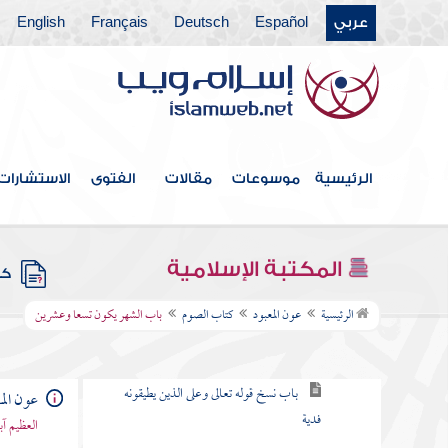
كتاب الصلاة
عربي
Español
Deutsch
Français
English
كتاب الزكاة
كتاب اللقطة
كتاب المناسك
الرئيسية
موسوعات
مقالات
الفتوى
الاستشارات
كتاب النكاح
كتاب الطلاق
المكتبة الإسلامية
كتب
كتاب الصوم
الرئيسية
عون المعبود
كتاب الصوم
باب الشهر يكون تسعا وعشرين
باب مبدإ فرض الصيام
باب نسخ قوله تعالى وعلى الذين يطيقونه
عون الم
فدية
العظيم آ