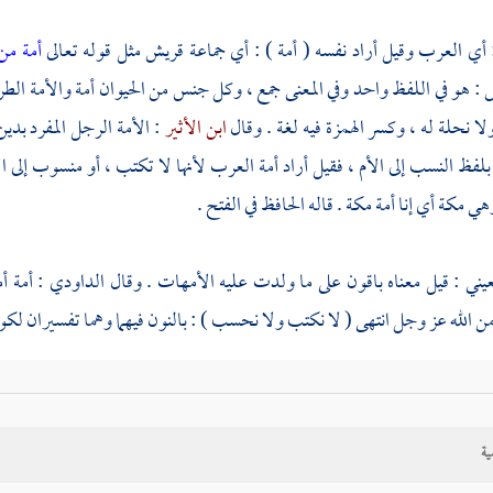
: أي العرب وقيل أراد نفسه ( أمة ) : أي جماعة
قريش
مثل قوله تعالى
أمة من
ش
: هو في اللفظ واحد وفي المعنى جمع ، وكل جنس من الحيوان أمة والأمة الطري
لا نحلة له ، وكسر الهمزة فيه لغة . وقال
ابن الأثير
: الأمة الرجل المفرد بدين
 بلفظ النسب إلى الأم ، فقيل أراد أمة العرب لأنها لا تكتب ، أو منسوب إلى ا
وهي مكة
أي إنا أمة
مكة
. قاله الحافظ في الفتح .
عيني
: قيل معناه باقون على ما ولدت عليه الأمهات . وقال
الداودي
: أمة أ
 الله عز وجل انتهى ( لا نكتب ولا نحسب ) : بالنون فيهما وهما تفسيران لكونه
فظ في الفتح : والمراد أهل الإسلام الذين بحضرته عند تلك المقالة ، وهو محمول
لعرب أميون لأن الكتابة كانت فيهم عزيزة . قال الله تعالى
هو الذي بعث في ال
ية
سب لأن الكتابة كانت فيهم قليلة نادرة .