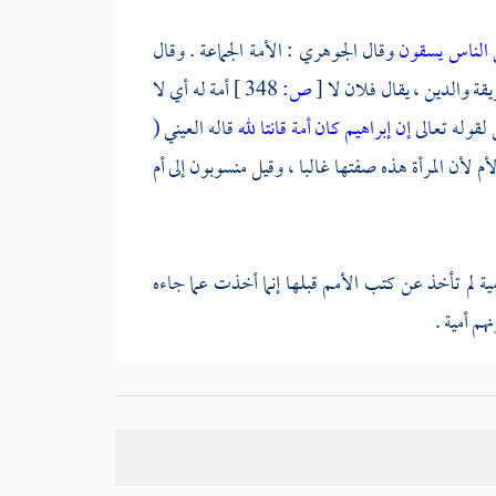
 الناس يسقون
وقال
الجوهري
: الأمة الجماعة . وقال
قة والدين ، يقال فلان لا
[
ص:
348 ]
أمة له أي لا
 لقوله تعالى
إن إبراهيم كان أمة قانتا لله
قاله
العيني
(
لأم لأن المرأة هذه صفتها غالبا ، وقيل منسوبون إلى
أم
مية لم تأخذ عن كتب الأمم قبلها إنما أخذت عما جاءه
م أمية .
 على أكثرهم ، أو المراد نفسه - صلى الله عليه وسلم -
أميين رسولا منهم
ولا يرد على ذلك أنه كان فيهم من