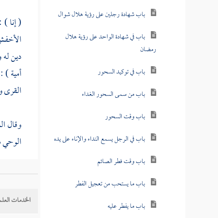
باب شهادة رجلين على رؤية هلال شوال
( إنا ) 
باب في شهادة الواحد على رؤية هلال
الأخف
رمضان
دين له و
باب في توكيد السحور
أمية ) :
القرى 
باب من سمى السحور الغداء
باب وقت السحور
وقال
ال
باب في الرجل يسمع النداء والإناء على يده
الوحي من
باب وقت فطر الصائم
قال الحا
باب ما يستحب من تعجيل الفطر
. وقيل ل
الخدمات العلم
باب ما يفطر عليه
يكتب ويح