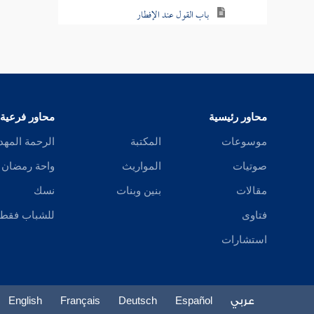
باب القول عند الإفطار
باب الفطر قبل غروب الشمس
باب في الوصال
باب الغيبة للصائم
محاور رئيسية
محاور فرعية
باب السواك للصائم
موسوعات
المكتبة
الرحمة المهد
صوتيات
المواريث
واحة رمضان
باب الصائم يصب عليه الماء من العطش
ويبالغ في الاستنشاق
مقالات
بنين وبنات
نسك
فتاوى
للشباب فقط
باب في الصائم يحتجم
استشارات
باب في الرخصة في ذلك
باب في الصائم يحتلم نهارا في شهر رمضان
عربي
Español
Deutsch
Français
English