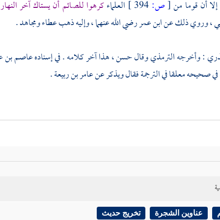
إلا أن قوما من
[
ص:
394 ]
العلماء
كرهوا للصائم أن يستاك آخر النهار 
ي
، وروي ذلك عن
ابن عمر
رضي الله عنهما ، وإليه ذهب
عطاء
ومجاهد
.
نذري
: وأخرجه
الترمذي
وقال حسن ، هذا آخر كلامه . في إسناده
عاصم بن عب
في صحيحه معلقا في الترجمة فقال ويذكر عن
عامر بن ربيعة
.
ية
عناوين الشجرة
تخريج حديث