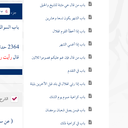
باب من قال هي مثبتة للشيخ والحبلى
جزء
6
باب الشهر يكون تسعا وعشرين
باب السواك
باب إذا أخطأ القوم الهلال
باب إذا أغمي الشهر
2364 حدثنا
قال
رأيت رس
باب من قال فإن غم عليكم فصوموا ثلاثين
باب في التقدم
باب إذا رئي الهلال في بلد قبل الآخرين بليلة
باب كراهية صوم يوم الشك
الشرح
باب فيمن يصل شعبان برمضان
( عن
سف
باب في كراهية ذلك