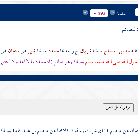
صفحة
393
 للصائم
محمد بن الصباح
حدثنا
شريك
ح و حدثنا
مسدد
حدثنا
يحيى
عن
سفيان
عن
ول الله صلى الله عليه وسلم
يستاك وهو صائم زاد
مسدد
ما لا أعد ولا أحصي
يان
عن
عاصم
) : أي
شريك
وسفيان
كلاهما عن
عاصم بن عبيد الله
( يستاك 