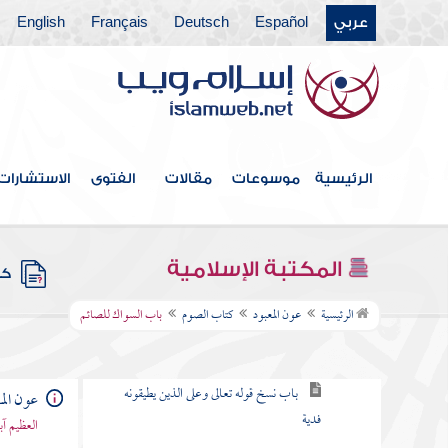
كتاب الصلاة
عربي
Español
Deutsch
Français
English
كتاب الزكاة
كتاب اللقطة
كتاب المناسك
الرئيسية
موسوعات
مقالات
الفتوى
الاستشارات
كتاب النكاح
كتاب الطلاق
المكتبة الإسلامية
كتب
كتاب الصوم
الرئيسية
عون المعبود
كتاب الصوم
باب السواك للصائم
باب مبدإ فرض الصيام
باب نسخ قوله تعالى وعلى الذين يطيقونه
عون الم
فدية
العظيم آ