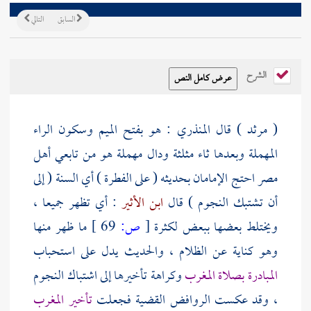
السابق
التالي
الشرح
( مرثد ) قال
المنذري
: هو بفتح الميم وسكون الراء
المهملة وبعدها ثاء مثلثة ودال مهملة هو من تابعي
أهل
مصر
احتج الإمامان بحديثه ( على الفطرة ) أي السنة ( إلى
أن تشتبك النجوم ) قال
ابن الأثير
: أي تظهر جميعا ،
ويختلط بعضها ببعض لكثرة
[
ص:
69 ]
ما ظهر منها
وهو كناية عن الظلام ، والحديث يدل على استحباب
المبادرة بصلاة المغرب
وكراهة تأخيرها إلى اشتباك النجوم
، وقد عكست
الروافض
القضية فجعلت
تأخير المغرب