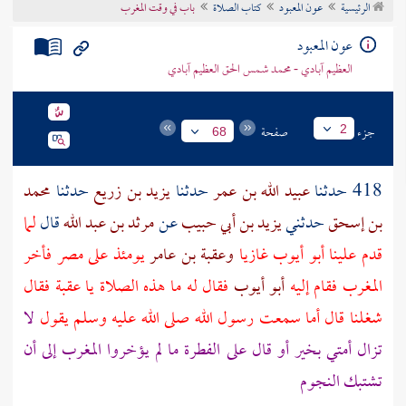
الرئيسية
عون المعبود
كتاب الصلاة
باب في وقت المغرب
تراجم الأعلام
عون المعبود
العظيم آبادي - محمد شمس الحق العظيم آبادي
جزء
صفحة
2
68
418 حدثنا
عبيد الله بن عمر
حدثنا
يزيد بن زريع
حدثنا
محمد
بن إسحق
حدثني
يزيد بن أبي حبيب
عن
مرثد بن عبد الله
قال
لما
قدم علينا
أبو أيوب
غازيا
وعقبة بن عامر
يومئذ على
مصر
فأخر
المغرب فقام إليه
أبو أيوب
فقال له ما هذه الصلاة يا
عقبة
فقال
شغلنا قال أما سمعت رسول الله صلى الله عليه وسلم يقول
لا
تزال أمتي بخير أو قال على الفطرة ما لم يؤخروا المغرب إلى أن
تشتبك النجوم