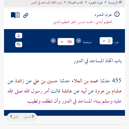
الرئيسية
عون المعبود
كتاب الصلاة
باب اتخاذ المساجد في الدور
تراجم الأعلام
عون المعبود
العظيم آبادي - محمد شمس الحق العظيم آبادي
جزء
صفحة
2
96
باب اتخاذ المساجد في الدور
455 حدثنا
محمد بن العلاء
حدثنا
حسين بن علي
عن
زائدة
عن
هشام بن عروة
عن
أبيه
عن
عائشة
قالت
أمر رسول الله صلى الله
عليه وسلم ببناء المساجد في الدور وأن تنظف وتطيب
السابق
التالي