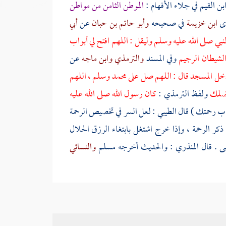
بن القيم
في جلاء الأفهام :
الموطن الثامن من مواطن
وى
ابن خزيمة
في صحيحه
وأبو حاتم بن حبان
عن
أبي
بي صلى الله عليه وسلم وليقل : اللهم افتح لي أبواب
الشيطان الرجيم
وفي المسند
والترمذي
وابن ماجه
عن
 دخل المسجد قال : اللهم صل على
محمد
وسلم ، اللهم
 فضلك
ولفظ
الترمذي
:
كان رسول الله صلى الله عليه
واب رحمتك ) قال
الطيبي
: لعل السر في تخصيص الرحمة
كر الرحمة ، وإذا خرج اشتغل بابتغاء الرزق الحلال
هى . قال
المنذري
: والحديث أخرجه
مسلم
والنسائي