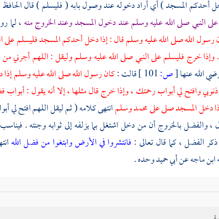
خل أحدكم المسجد ) أي أراد دخوله عند وصول بابه ( فليسلم ) قال الحافظ
ا
على النبي صلى الله عليه وسلم عند دخول المسجد وعند الخروج منه
، لما ر
 رسول الله صلى الله عليه وسلم قال : إذا دخل أحدكم المسجد فليسلم على الن
 وإذا خرج فليسلم على النبي صلى الله عليه وسلم وليقل : اللهم أجرني من 
ضي الله عنها
[
ص:
101 ]
قالت :
كان رسول الله صلى الله عليه وسلم إذا
 ذنوبي وافتح لي أبواب رحمتك ، وإذا خرج قال مثلها ، إلا أنه يقول : أبواب
ا دخل المسجد صلى على
محمد
وسلم
انتهى كلامه ( ثم ليقل اللهم افتح لي أب
 ، والفضل بالخروج أن من دخل اشتغل بما يزلفه إلى ثوابه وجنته . فيناسب ذ
كر الفضل ، كما قال تعالى :
فانتشروا في الأرض وابتغوا من فضل الله
انت
ابن ماجه
عن
أبي حميد
وحده .
ية