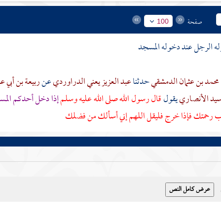
صفحة
100
وله الرجل عند دخوله المسجد
محمد بن عثمان الدمشقي
حدثنا
عبد العزيز يعني الدراوردي
عن
ربيعة بن أبي ع
أسيد الأنصاري
يقول
قال رسول الله صلى الله عليه وسلم
إذا دخل أحدكم المسج
اب رحمتك فإذا خرج فليقل اللهم إني أسألك من فضلك