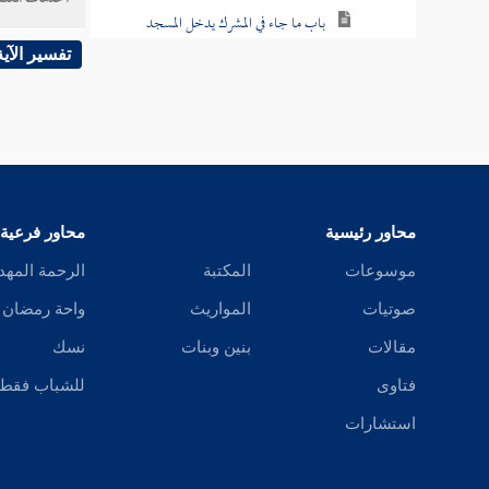
باب ما جاء في المشرك يدخل المسجد
تفسير الآية
باب في المواضع التي لا تجوز فيها الصلاة
باب النهي عن الصلاة في مبارك الإبل
باب متى يؤمر الغلام بالصلاة
باب بدء الأذان
محاور رئيسية
محاور فرعية
باب كيف الأذان
موسوعات
المكتبة
الرحمة المهد
صوتيات
المواريث
واحة رمضان
باب في الإقامة
مقالات
بنين وبنات
نسك
باب في الرجل يؤذن ويقيم آخر
فتاوى
للشباب فقط
باب رفع الصوت بالأذان
استشارات
باب ما يجب على المؤذن من تعاهد الوقت