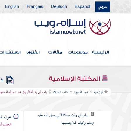
عربي
Español
Deutsch
Français
English
الرئيسية
موسوعات
مقالات
الفتوى
الاستشارات
فهرس الكتاب
كتاب الطهارة
المكتبة الإسلامية
كتب
كتاب الصلاة
الرئيسية
عون المعبود
كتاب الصلاة
باب فيما يقوله الرجل عند دخوله المسجد
باب في المواقيت
باب في وقت صلاة النبي صلى الله عليه
عون الم
وسلم وكيف كان يصليها
العظيم آ