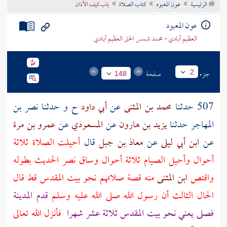
الرئيسية
عون المعبود
كتاب الصلاة
باب كيف الأذان
تراجم الأعلام
عون المعبود
العظيم آبادي - محمد شمس الحق العظيم آبادي
جزء
صفحة
2
148
507 حدثنا
محمد بن المثنى
عن
أبي داود
ح و حدثنا
نصر بن
المهاجر
حدثنا
يزيد بن هارون
عن
المسعودي
عن
عمرو بن مرة
عن
ابن أبي ليلى
عن
معاذ بن جبل
قال
أحيلت الصلاة ثلاثة
أحوال وأحيل الصيام ثلاثة أحوال وساق
نصر
الحديث بطوله
واقتص
ابن المثنى
منه قصة صلاتهم نحو
بيت المقدس
قط قال
الحال الثالث أن رسول الله صلى الله عليه وسلم
قدم
المدينة
فصلى يعني نحو
بيت المقدس
ثلاثة عشر شهرا
فأنزل الله تعالى