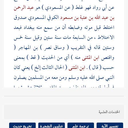
عن
أبي رواد
فهو غلط ( عن
المسعودي
) هو
عبد الرحمن
بن عبد الله بن عتبة بن مسعود
الكوفي المسعودي صدوق
اختلط قبل موته وضابطه أن من سمع منه
ببغداد
فبعد
الاختلاط ، من السابعة مات سنة ستين وقيل سنة خمس
وستين قاله في التقريب ( وساق
نصر
) بن المهاجر (
واقتص
ابن المثنى
منه ) أي من الحديث ( قط ) بمعنى
حسب ( قال ) .
ابن المثنى
( الحال الثالث إلخ ) يعني كان
النبي صلى الله عليه وسلم ومن معه من المسلمين يصلون
في أول قدومهم
المدينة
نحو
بيت المقدس
ثلاثة عشر شهرا
لموافقة
يهود
المدينة
ويقصدون
بيت المقدس
، وفي رواية
لأحمد
عن
عبد الرحمن بن أبي ليلى
عن
معاذ بن جبل
قال :
الخدمات العلمية
أحيلت الصلاة ثلاثة أحوال وأحيل الصيام ثلاثة أحوال ،
فأما أحوال الصلاة فإن النبي صلى الله عليه وسلم قدم
تفسير الآية
ترجمة علم
عناوين الشجرة
تخريج حديث