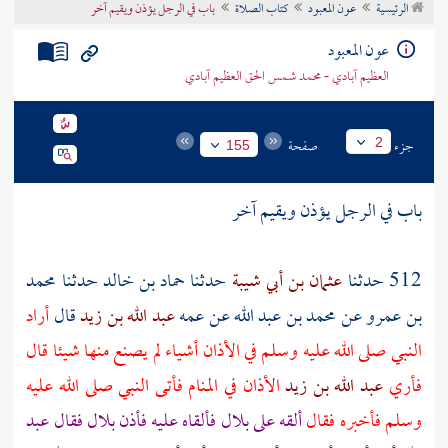
الرئيسية
عون المعبود
كتاب الصلاة
باب في الرجل يؤذن ويقيم آخر
تراجم الأعلام
عون المعبود
العظيم آبادي - محمد شمس الحق العظيم آبادي
جزء
صفحة
2
155
باب في الرجل يؤذن ويقيم آخر
512 حدثنا
عثمان بن أبي شيبة
حدثنا
حماد بن خالد
حدثنا
محمد
بن عمرو
عن
محمد بن عبد الله
عن عمه
عبد الله بن زيد
قال
أراد
النبي صلى الله عليه وسلم في الأذان أشياء لم يصنع منها شيئا قال
فأري
عبد الله بن زيد
الأذان في المنام فأتى النبي صلى الله عليه
وسلم فأخبره فقال
ألقه على
بلال
فألقاه عليه فأذن
بلال
فقال
عبد