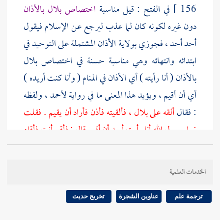
156 ]
في الفتح : قيل مناسبة
اختصاص
بلال
بالأذان
دون غيره لكونه كان لما عذب ليرجع عن الإسلام فيقول
أحد أحد ، فجوزي بولاية الأذان المشتملة على التوحيد في
ابتدائه وانتهائه وهي مناسبة حسنة في اختصاص
بلال
بالأذان ( أنا رأيته ) أي الأذان في المنام ( وأنا كنت أريده )
أي أن أقيم ، ويؤيد هذا المعنى ما في رواية
لأحمد
، ولفظه
: فقال
ألقه على
بلال
، فألقيته فأذن فأراد أن يقيم . فقلت
: يا رسول الله أنا رأيت أريد أن أقيم قال : فأقم أنت فأقام
هو وأذن
بلال
( قال ) النبي صلى الله عليه وسلم
لعبد الله
بن زيد
( فأقم أنت ) أي الإقامة قال
الشوكاني
في النيل :
الخدمات العلمية
استدل به من قال بعدم
أولوية المؤذن بالإقامة
. وفي إسناده
محمد بن عمرو الواقفي
الأنصاري البصري وهو ضعيف
ترجمة علم
عناوين الشجرة
تخريج حديث
ضعفه
القطان
وابن نمير
ويحيى بن معين
واختلف عليه فيه