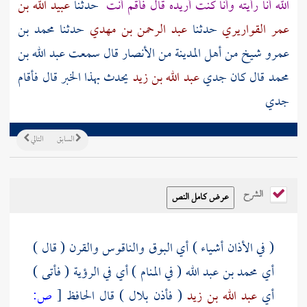
الله
أنا رأيته وأنا كنت أريده قال فأقم أنت
حدثنا
عبيد الله بن
عمر القواريري
حدثنا
عبد الرحمن بن مهدي
حدثنا
محمد بن
عمرو
شيخ من أهل
المدينة
من
الأنصار
قال سمعت
عبد الله بن
محمد
قال كان جدي
عبد الله بن زيد
يحدث بهذا الخبر قال فأقام
جدي
السابق
التالي
الشرح
( في الأذان أشياء ) أي البوق والناقوس والقرن ( قال )
أي
محمد بن عبد الله
( في المنام ) أي في الرؤية ( فأتى )
أي
عبد الله بن زيد
( فأذن
بلال
) قال الحافظ
[
ص: