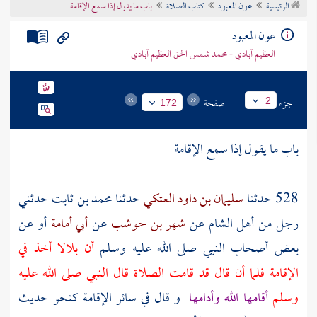
الرئيسية
عون المعبود
كتاب الصلاة
باب ما يقول إذا سمع الإقامة
تراجم الأعلام
عون المعبود
العظيم آبادي - محمد شمس الحق العظيم آبادي
جزء
صفحة
2
172
باب ما يقول إذا سمع الإقامة
528 حدثنا
سليمان بن داود العتكي
حدثنا
محمد بن ثابت
حدثني
رجل
من أهل
الشام
عن
شهر بن حوشب
عن
أبي أمامة
أو عن
بعض أصحاب النبي
صلى الله عليه وسلم
أن
بلالا
أخذ في
الإقامة فلما أن قال قد قامت الصلاة قال النبي صلى الله عليه
وسلم
أقامها الله وأدامها
و قال في سائر الإقامة كنحو حديث