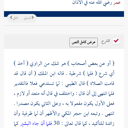
عمر
رضي الله عنه في الأذان
السابق
التالي
الشرح
( أو عن بعض أصحاب ) هو شك من الراوي ( أخذ )
أي شرع ( فلما ) شرطية . قاله
ابن الملك
( أن قال قد
قامت الصلاة ) قال
الطيبي
: لما تستدعي فعلا فالتقدير
فلما انتهى إلى أن قال : واختلف في قال أنه متعد أو لازم ،
فعلى الأول يكون مفعولا به ، وعلى الثاني يكون مصدرا .
انتهى . وتبعه
ابن حجر المكي
والأظهر أن لما ظرفية وأن
زائدة للتأكيد ، كما قال تعالى : 30
فلما أن جاء البشير
كما