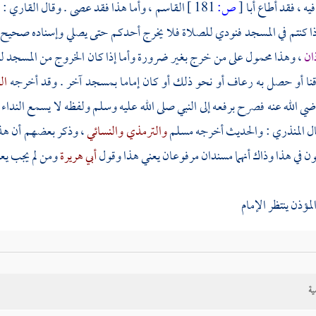
يه ، فقد أطاع أبا
[
ص:
181 ]
القاسم ، وأما هذا فقد عصى . وقال
القاري
: 
ا كنتم في المسجد فنودي للصلاة فلا يخرج أحدكم حتى يصلي وإسناده صحيح . ا
ذان
، وهذا محمول على من خرج بغير ضرورة وأما إذا كان الخروج من المسجد لل
نا أو حصل به رعاف أو نحو ذلك أو كان إماما بمسجد آخر . وقد أخرجه
ال
ي الله عنه فصرح برفعه إلى النبي صلى الله عليه وسلم ولفظه لا يسمع النداء 
ال
المنذري
: والحديث أخرجه
مسلم
والترمذي
والنسائي
، وذكر بعضهم أن ه
ون في هذا وذاك أنهما مسندان مرفوعان يعني هذا وقول
أبي هريرة
ومن لم يجب يع
لمؤذن ينتظر الإمام
ية