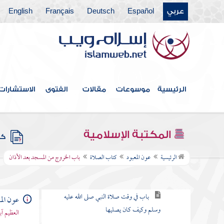
عربي
Español
Deutsch
Français
English
الرئيسية
موسوعات
مقالات
الفتوى
الاستشارات
فهرس الكتاب
كتاب الطهارة
المكتبة الإسلامية
كتب
كتاب الصلاة
الرئيسية
عون المعبود
كتاب الصلاة
باب الخروج من المسجد بعد الأذان
باب في المواقيت
باب في وقت صلاة النبي صلى الله عليه
عون الم
وسلم وكيف كان يصليها
العظيم آ