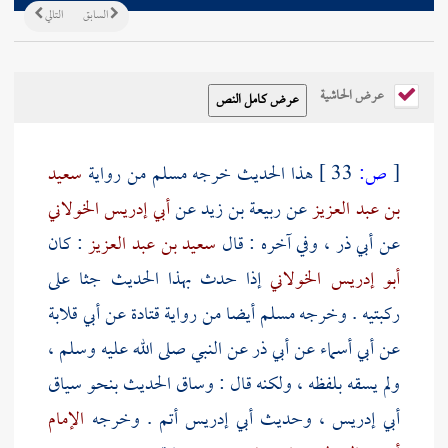
السابق
التالي
عرض الحاشية
[
ص:
33 ]
هذا الحديث خرجه
مسلم
من رواية
سعيد
بن عبد العزيز
عن
ربيعة بن زيد
عن
أبي إدريس الخولاني
عن
أبي ذر
، وفي آخره : قال
سعيد بن عبد العزيز
: كان
أبو إدريس الخولاني
إذا حدث بهذا الحديث جثا على
ركبتيه . وخرجه
مسلم
أيضا من رواية
قتادة
عن
أبي قلابة
عن
أبي أسماء
عن
أبي ذر
عن النبي صلى الله عليه وسلم ،
ولم يسقه بلفظه ، ولكنه قال : وساق الحديث بنحو سياق
أبي إدريس
، وحديث
أبي إدريس
أتم . وخرجه
الإمام