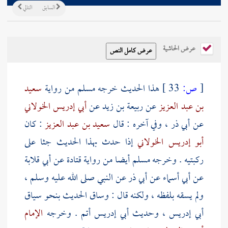
السابق
التالي
عرض الحاشية
[
ص:
33 ]
هذا الحديث خرجه
مسلم
من رواية
سعيد
بن عبد العزيز
عن
ربيعة بن زيد
عن
أبي إدريس الخولاني
عن
أبي ذر
، وفي آخره : قال
سعيد بن عبد العزيز
: كان
أبو إدريس الخولاني
إذا حدث بهذا الحديث جثا على
ركبتيه . وخرجه
مسلم
أيضا من رواية
قتادة
عن
أبي قلابة
عن
أبي أسماء
عن
أبي ذر
عن النبي صلى الله عليه وسلم ،
ولم يسقه بلفظه ، ولكنه قال : وساق الحديث بنحو سياق
أبي إدريس
، وحديث
أبي إدريس
أتم . وخرجه
الإمام