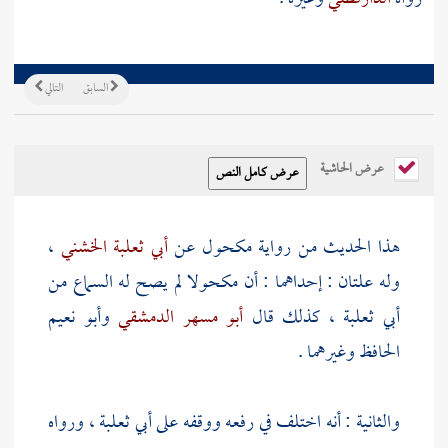
السابق
التالي
عرض الحاشية
هذا الحديث من رواية
مكحول
عن
أبي ثعلبة الخشني
،
وله علتان : إحداهما : أن
مكحولا
لم يصح له السماع من
أبي ثعلبة
، كذلك قال
أبو مسهر الدمشقي
وأبو نعيم
الحافظ وغيرهما .
والثانية : أنه اختلف في رفعه ووقفه على
أبي ثعلبة
، ورواه