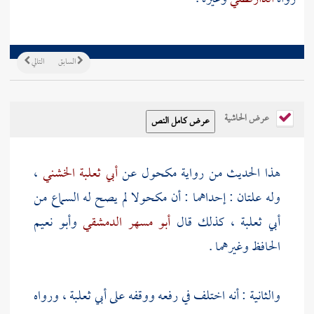
السابق
التالي
عرض الحاشية
هذا الحديث من رواية
مكحول
عن
أبي ثعلبة الخشني
،
وله علتان : إحداهما : أن
مكحولا
لم يصح له السماع من
أبي ثعلبة
، كذلك قال
أبو مسهر الدمشقي
وأبو نعيم
الحافظ وغيرهما .
والثانية : أنه اختلف في رفعه ووقفه على
أبي ثعلبة
، ورواه