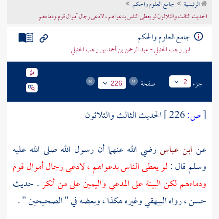
الرئيسية
جامع العلوم والحكم
تراجم الأعلام
الحديث الثالث والثلاثون لو يعطى الناس بدعواهم ، لادعى رجال أموال قوم ودماءهم
جامع العلوم والحكم
ابن رجب الحنبلي - عبد الرحمن بن أحمد بن رجب الحنبلي
جزء
صفحة
2
226
[
ص:
226 ]
الحديث الثالث والثلاثون
عن
ابن عباس
رضي الله عنهما أن رسول الله صلى الله عليه
وسلم قال :
لو يعطى الناس بدعواهم ، لادعى رجال أموال قوم
ودماءهم لكن البينة على المدعي واليمين على من أنكر
. حديث
حسن ، رواه
البيهقي
وغيره هكذا ، وبعضه في " الصحيحين " .