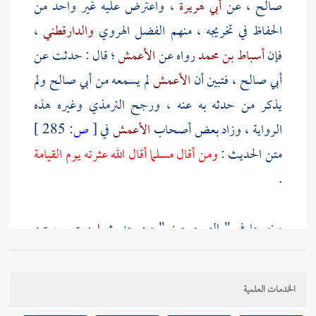
صالح
، عن
أبي هريرة
، واعترض عليه غير واحد من
الحفاظ في تخريجه ، منهم
الفضل الهروي
والدارقطني
،
فإن
أسباط بن محمد
رواه عن
الأعمش
؛ قال : حدثت عن
أبي صالح
، فتبين أن
الأعمش
لم يسمعه من
أبي صالح
ولم
يذكر من حدثه به عنه ، ورجح
الترمذي
وغيره هذه
الرواية ، وزاد بعض أصحاب
الأعمش
في
[
ص:
285 ]
متن الحديث :
ومن أقال مسلما أقال الله عثرته يوم القيامة
.
وخرجا في " الصحيحين " من حديث
ابن عمر
، عن
النبي صلى الله عليه وسلم ، قال :
المسلم أخو المسلم ، لا
يظلمه ، ولا يسلمه ، ومن كان في حاجة أخيه ، كان الله في
الخدمات العلمية
حاجته ، ومن فرج عن مسلم ، فرج الله عنه كربة من