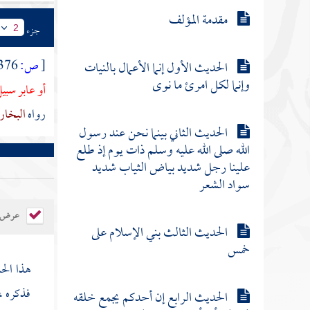
مقدمة المؤلف
جزء
2
[
ص:
376 ]
الحديث الأول إنما الأعمال بالنيات
وإنما لكل امرئ ما نوى
أو عابر سبي
رواه
البخا
الحديث الثاني بينما نحن عند رسول
الله صلى الله عليه وسلم ذات يوم إذ طلع
علينا رجل شديد بياض الثياب شديد
سواد الشعر
عرض ال
الحديث الثالث بني الإسلام على
خمس
هذا ال
فذكره ،
الحديث الرابع إن أحدكم يجمع خلقه