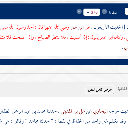
صفحة
376
الحديث الأربعون .
عن
ابن عمر
رضي الله عنهما قال : أخذ رسول الله صلى 
ل . وكان ابن عمر يقول : إذا أمسيت ، فلا تنتظر الصباح ، وإذا أصبحت فلا
ري
.
حاشية
حديث خرجه
البخاري
عن
علي بن المديني
، حدثنا
محمد بن عبد الرحمن الطفا
 وقد تكلم غير واحد من الحفاظ في لفظة : " حدثنا
مجاهد
" وقالوا : هي غي