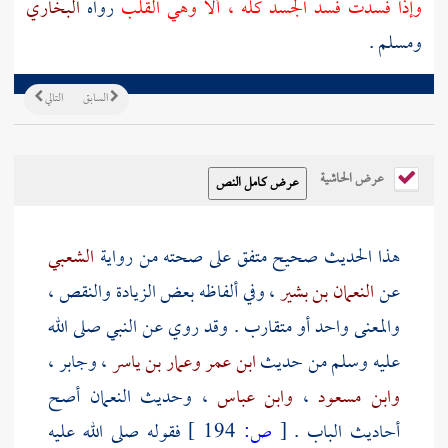
وإذا فسدت فسد الجسد كله ، ألا وهي القلب
رواه
البخاري
ومسلم
.
السابق
التالي
عرض الحاشية
هذا الحديث صحيح متفق على صحته من رواية
الشعبي
عن
النعمان بن بشير
، وفي ألفاظه بعض الزيادة والنقص ،
والمعنى واحد أو متقارب . وقد روي عن النبي صلى الله
عليه وسلم من حديث
ابن عمر
وعمار بن ياسر
،
وجابر
،
وابن مسعود
،
وابن عباس
، وحديث
النعمان
أصح
أحاديث الباب .
[
ص:
194 ]
فقوله صلى الله عليه