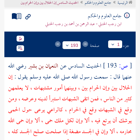
الرئيسية
جامع العلوم والحكم
الحديث السادس إن الحلال بين وإن الحرام بين
تراجم الأعلام
جامع العلوم والحكم
ابن رجب الحنبلي - عبد الرحمن بن أحمد بن رجب الحنبلي
جزء
صفحة
1
193
[
ص:
193 ]
الحديث السادس عن
النعمان بن بشير
رضي الله
عنهما قال : سمعت رسول الله صلى الله عليه وسلم يقول :
إن
الحلال بين وإن الحرام بين ، وبينهما أمور مشتبهات ، لا يعلمهن
كثير من الناس ، فمن اتقى الشبهات استبرأ لدينه وعرضه ، ومن
وقع في الشبهات وقع في الحرام ، كالراعي يرعى حول الحمى
يوشك أن يرتع فيه ، ألا وإن لكل ملك حمى ، ألا وإن حمى الله
محارمه ، ألا وإن في الجسد مضغة إذا صلحت صلح الجسد كله ،