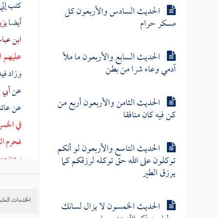
كتب إلي
الحديث السادس والأربعون كل
أيضا
يزي
مسكر حرام
ابن عب
الحديث السابع والأربعون ما ملأ
عليهم ا
آدمي وعاء شرا من بطن
وزاد فيه
عن
أبي 
الحديث الثامن والأربعون أربع من
عن
عائ
كن فيه كان منافقا
في الخمر
فحرم ال
الحديث التاسع والأربعون لو أنكم
وعنده م
توكلون على الله حق توكله لرزقكم كما
يرزق الطير
أن رجلا 
، قال : 
الخدمات العلم
الحديث الخمسون لا يزال لسانك
ففتح الم