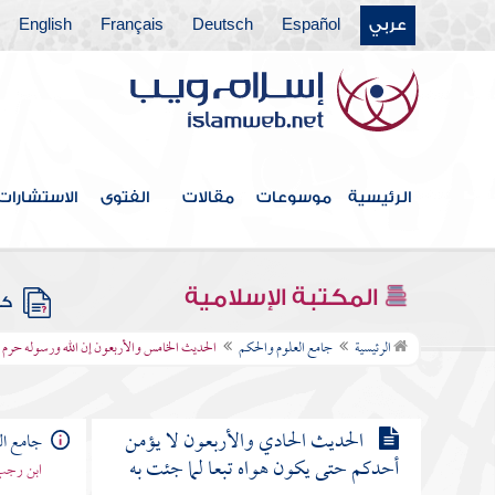
كتب الحسنات والسيئات
عربي
Español
Deutsch
Français
English
الحديث الثامن والثلاثون قال الله
تعالى من عادى لي وليا فقد آذنته بالحرب
الحديث التاسع والثلاثون إن الله
الرئيسية
موسوعات
مقالات
الفتوى
الاستشارات
تجاوز لي عن أمتي الخطأ والنسيان وما
استكرهوا عليه
المكتبة الإسلامية
كتب
الحديث الأربعون كن في الدنيا كأنك
الرئيسية
جامع العلوم والحكم
الحديث الخامس والأربعون إن الله ورسوله حرم بيع
غريب أو عابر سبيل
الحديث الحادي والأربعون لا يؤمن
جامع ال
أحدكم حتى يكون هواه تبعا لما جئت به
ابن رجب 