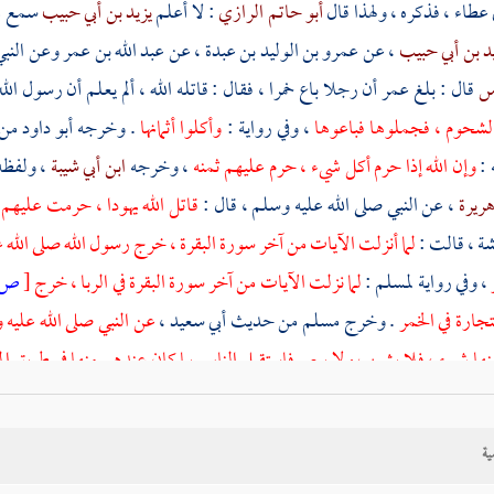
عطاء
، فذكره ، ولهذا قال
أبو حاتم الرازي
: لا أعلم
يزيد بن أبي حبيب
سمع 
د بن أبي حبيب
، عن
عمرو بن الوليد بن عبدة
، عن
عبد الله بن عمر
وعن النبي
اس
قال : بلغ
عمر
أن رجلا باع خمرا ، فقال : قاتله الله ، ألم يعلم أن رسول ال
لشحوم ، فجملوها فباعوها
، وفي رواية :
وأكلوا أثمانها
. وخرجه
أبو داود
من
 :
وإن الله إذا حرم أكل شيء ، حرم عليهم ثمنه
، وخرجه
ابن أبي شيبة
، ولفظه
هريرة
، عن النبي صلى الله عليه وسلم ، قال :
قاتل الله يهودا ، حرمت عليهم 
شة
، قالت :
لما أنزلت الآيات من آخر سورة البقرة ، خرج رسول الله صلى الله 
، وفي رواية
لمسلم
:
لما نزلت الآيات من آخر سورة البقرة في الربا ، خرج
[
ص:
تجارة في الخمر
. وخرج
مسلم
من حديث
أبي سعيد
،
عن النبي صلى الله عليه و
نها شيء ، فلا يشرب ولا يبع . فاستقبل الناس بما كان عندهم منها في طريق
ال
أهدى لرسول الله صلى الله عليه وسلم راوية خمر ، فقال له رسول الله صلى الل
فسار إنسانا ، فقال له رسول الله صلى الله عليه وسلم : بم ساررته ؟ قال : أمرت
ية
زاد حتى ذهب ما فيها .
فالحاصل من هذه الأحاديث كلها أن
ما حرم الله الانتف