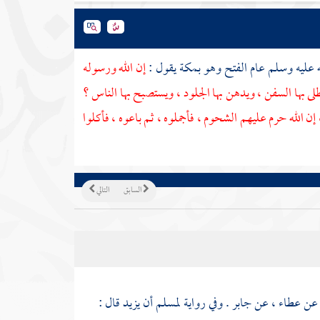
ه عليه وسلم عام الفتح وهو
بمكة
يقول :
إن الله ورسوله
يطلى بها السفن ، ويدهن بها الجلود ، ويستصبح بها الناس ؟
 إن الله حرم عليهم الشحوم ، فأجملوه ، ثم باعوه ، فأكلوا
السابق
التالي
 عن
عطاء
، عن
جابر
. وفي رواية
لمسلم
أن
يزيد
قال :