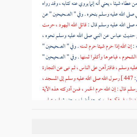
من
عطاء
شيئا ، يعني أنه إنما يروي عنه كتابه ، وقد رواه
 صلى الله عليه وسلم بنحوه . وفي " الصحيحين " عن
له صلى الله عليه وسلم قال :
قاتل الله
اليهود
، حرمت
 حديث
عباس
عن النبي صلى الله عليه وسلم نحوه ،
 :
إن الله إذا حرم شيئا حرم ثمنه
. وفي " الصحيحين "
الشحوم ، فباعوها وأكلوا ثمنها
. وفي " الصحيحين "
عليه وسلم ، فاقترأهن على الناس ، ثم نهى عن التجارة
447 ]
رسول الله صلى الله عليه وسلم إلى المسجد ،
سلم قال : إن الله حرم الخمر ، فمن أدركته هذه الآية
مدينة
، فسفكوها
. وخرجه أيضا من حديث
ابن عباس
ه عليه وسلم : هل علمت أن الله قد حرمها ؟ قال : لا
ه ببيعها ، قال : إن الذي حرم شربها حرم بيعها ، قال :
اع به ، فإنه يحرم بيعه وأكل ثمنه
، كما جاء مصرحا به في