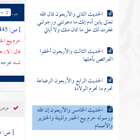
الحديث الثاني والأربعون قال الله
جزء
2
تعالى يابن آدم إنك ما دعوتني ورجوتني
غفرت لك على ما كان منك ولا أبالي
[
ص:
445 ]
حرم بيع الخم
الحديث الثالث والأربعون ألحقوا
قال : لا ، 
الفرائض بأهلها
ثمنه
خرجه
الحديث الرابع والأربعون الرضاعة
تحرم ما تحرم الولادة
عرض ال
الحديث الخامس والأربعون إن الله
ورسوله حرم بيع الخمر والميتة والخنزير
والأصنام
[
ص:
446 ]