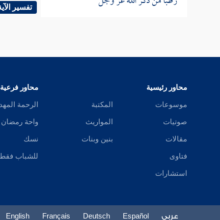
رطبا من ذكر الله عز وجل
الرواية 
تفسير الآية
أحدهما :
ويلتحق 
، وكذل
للعالمين
محاور رئيسية
محاور فرعية
عبد من ع
موسوعات
المكتبة
الرحمة المهد
معذبا أو
صوتيات
المواريث
واحة رمضان
تجارة في
مقالات
بنين وبنات
نسك
فيهن ، 
فتاوى
للشباب فقط
الحديث 
استشارات
الأمة ال
والأمة
؛
يشتريه إ
عربي
Español
Deutsch
Français
English