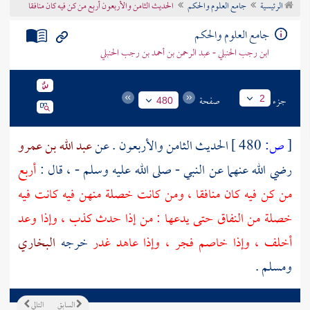
الرئيسية
جامع العلوم والحكم
الحديث الثامن والأربعون أربع من كن فيه كان منافقا
تراجم الأعلام
جامع العلوم والحكم
ابن رجب الحنبلي - عبد الرحمن بن أحمد بن رجب الحنبلي
جزء
صفحة
2
480
[
ص:
480 ]
الحديث الثامن والأربعون . عن
عبد الله بن عمرو
رضي الله عنهما عن النبي - صلى الله عليه وسلم - ، قال :
أربع
من كن فيه كان منافقا ، ومن كانت خصلة منهن فيه كانت فيه
خصلة من النفاق حتى يدعها : من إذا حدث كذب ، وإذا وعد
أخلف ، وإذا خاصم فجر ، وإذا عاهد غدر
خرجه
البخاري
ومسلم
.
السابق
التالي