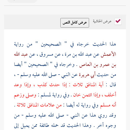
عرض الحاشية
هذا الحديث خرجاه في " الصحيحين " من رواية
الأعمش
عن
عبد الله بن مرة
، عن
مسروق
، عن
عبد الله
بن عمرو بن العاص
. وخرجاه في " الصحيحين " أيضا
من حديث
أبي هريرة
عن النبي - صلى الله عليه وسلم - ،
قال :
آية المنافق ثلاث : إذا حدث كذب ، وإذا وعد
أخلف ، وإذا ائتمن خان
. وفي رواية
لمسلم
:
وصلى وزعم
أنه مسلم
وفي رواية له أيضا :
من علامات المنافق ثلاثة
.
وقد روي هذا عن النبي - صلى الله عليه وسلم - من
وجوه أخر . وهذا الحديث قد حمله طائفة ممن يميل إلى