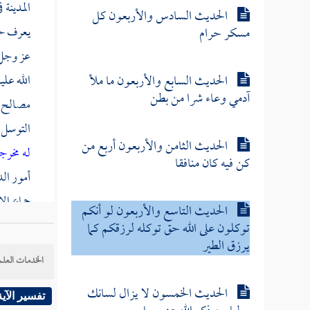
المدينة
ف
الحديث السادس والأربعون كل
يعرف حا
مسكر حرام
عز وجل
الحديث السابع والأربعون ما ملأ
الله علي
آدمي وعاء شرا من بطن
مصالح د
التوسل إ
الحديث الثامن والأربعون أربع من
له مخرج
كن فيه كان منافقا
أمور الد
جماع الإ
الحديث التاسع والأربعون لو أنكم
عباس
ع
توكلون على الله حق توكله لرزقكم كما
يرزق الطير
وسلم - أ
الخدمات العلم
تحقيق ا
الحديث الخمسون لا يزال لسانك
الأسباب 
تفسير الآية