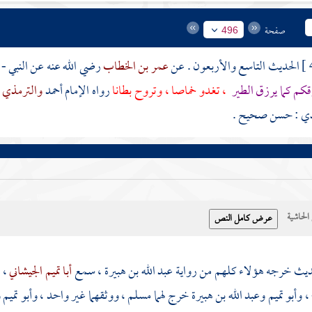
صفحة
496
الحديث التاسع والأربعون . عن
عمر بن الخطاب
رضي الله عنه عن النبي - 
قكم كما يرزق الطير
، تغدو خماصا ، وتروح بطانا
رواه الإمام
أحمد
والترمذي
ذي
: حسن صحيح .
حاشية
ديث خرجه هؤلاء كلهم من رواية
عبد الله بن هبيرة
، سمع
أبا تميم الجيشاني
، 
،
وأبو تميم
وعبد الله بن هبيرة
خرج لهما
مسلم
، ووثقهما غير واحد ،
وأبو تميم
و