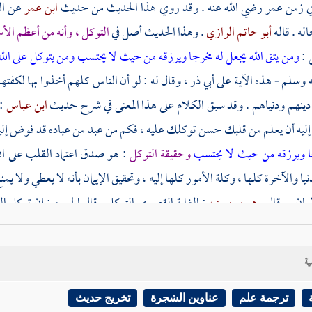
ي زمن
عمر
رضي الله عنه . وقد روي هذا الحديث من حديث
ابن عمر
عن ال
له . قاله
أبو حاتم الرازي
. وهذا الحديث أصل في
التوكل ، وأنه من أعظم الأ
 :
ومن يتق الله يجعل له مخرجا
ويرزقه من حيث لا يحتسب ومن يتوكل على الل
ه وسلم - هذه الآية على
أبي ذر
، وقال له : لو أن الناس كلهم أخذوا بها لكفته
ينهم ودنياهم . وقد سبق الكلام على هذا المعنى في شرح حديث
ابن عباس
:
ليه أن يعلم من قلبك حسن توكلك عليه ، فكم من عبد من عباده قد فوض إليه أم
ا
ويرزقه من حيث لا يحتسب
وحقيقة التوكل
: هو صدق اعتماد القلب على ا
نيا والآخرة كلها ، وكلة الأمور كلها إليه ، وتحقيق الإيمان بأنه لا يعطي ولا يم
يمان . وقال
وهب بن منبه
: الغاية القصوى التوكل . قال
الحسن
: إن توكل ال
ن النبي - صلى الله عليه وسلم - ، قال :
من سره أن يكون أقوى الناس ، فليتوك
نه كان يقول في دعائه :
اللهم إني أسألك صدق التوكل عليك
، وأنه كان يقو
ية
لتوكل لا ينافي السعي في الأسباب
التي قدر الله سبحانه المقدورات بها ، وج
مع أمره بالتوكل ، فالسعي في الأسباب بالجوارح طاعة له ، والتوكل بالقلب عل
ترجمة علم
عناوين الشجرة
تخريج حديث