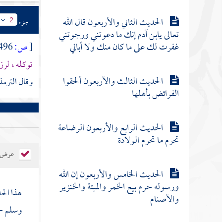
الحديث الثاني والأربعون قال الله
جزء
2
تعالى يابن آدم إنك ما دعوتني ورجوتني
غفرت لك على ما كان منك ولا أبالي
[
ص:
496 ]
توكله ، لرز
الحديث الثالث والأربعون ألحقوا
وقال
الترم
الفرائض بأهلها
الحديث الرابع والأربعون الرضاعة
تحرم ما تحرم الولادة
عرض ال
الحديث الخامس والأربعون إن الله
ورسوله حرم بيع الخمر والميتة والخنزير
هذا الح
والأصنام
وسلم - 