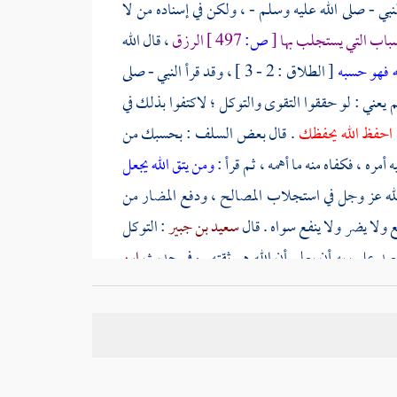
نبي - صلى الله عليه وسلم - ، ولكن في إسناده من لا
سباب التي يستجلب بها
[
ص:
497 ]
الرزق
، قال الله
ه فهو حسبه
[ الطلاق : 2 - 3 ] ، وقد قرأ النبي - صلى
م يعني : لو حققوا التقوى والتوكل ؛ لاكتفوا بذلك في
احفظ الله يحفظك
. قال بعض السلف : بحسبك من
ره ، فكفاه منه ما أهمه ، ثم قرأ :
ومن يتق الله يجعل
لله عز وجل في استجلاب المصالح ، ودفع المضار من
نع ولا يضر ولا ينفع سواه . قال
سعيد بن جبير
: التوكل
عبد على ربه أن يعلم أن الله هو ثقته . وفي حديث
ابن
ل على الله
.
[
ص:
498 ]
وروي عنه - صلى الله عليه
ل :
اللهم اجعلني ممن توكل عليك فكفيته
. واعلم أن
رت سنته في خلقه بذلك ، فإن الله تعالى أمر بتعاطي
يه إيمان به ، كما قال الله تعالى :
يا أيها الذين آمنوا