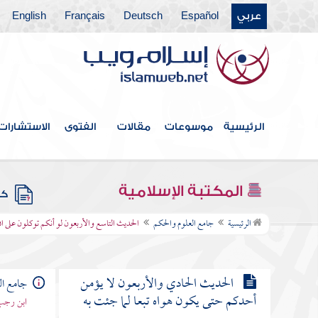
كتب الحسنات والسيئات
عربي
Español
Deutsch
Français
English
الحديث الثامن والثلاثون قال الله
تعالى من عادى لي وليا فقد آذنته بالحرب
الحديث التاسع والثلاثون إن الله
الرئيسية
موسوعات
مقالات
الفتوى
الاستشارات
تجاوز لي عن أمتي الخطأ والنسيان وما
استكرهوا عليه
المكتبة الإسلامية
كتب
الحديث الأربعون كن في الدنيا كأنك
الرئيسية
جامع العلوم والحكم
الحديث التاسع والأربعون لو أنكم توكلون على ال
غريب أو عابر سبيل
الحديث الحادي والأربعون لا يؤمن
جامع ال
أحدكم حتى يكون هواه تبعا لما جئت به
ابن رجب 