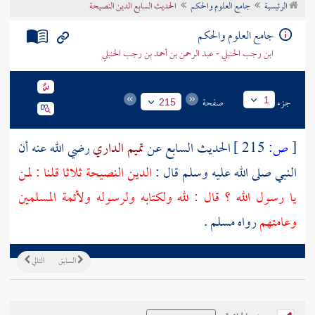
الرئيسية
جامع العلوم والحكم
الحديث السابع الدين النصيحة
تراجم الأعلام
جامع العلوم والحكم
ابن رجب الحنبلي - عبد الرحمن بن أحمد بن رجب الحنبلي
جزء
صفحة
1
215
[
ص:
215 ]
الحديث السابع عن
تميم الداري
رضي الله عنه أن
النبي صلى الله عليه وسلم قال :
الدين النصيحة ثلاثا قلنا : لمن
يا رسول الله ؟ قال : لله ولكتابه ولرسوله ولأئمة المسلمين
وعامتهم
رواه
مسلم
.
السابق
التالي