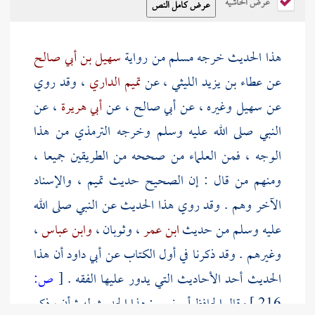
عرض الحاشية
هذا الحديث خرجه
مسلم
من رواية
سهيل بن أبي صالح
عن
عطاء بن يزيد الليثي
، عن
تميم الداري
، وقد روي
عن
سهيل
وغيره ، عن
أبي صالح
، عن
أبي هريرة
، عن
النبي صلى الله عليه وسلم وخرجه
الترمذي
من هذا
الوجه ، فمن العلماء من صححه من الطريقين جميعا ،
ومنهم من قال : إن الصحيح حديث
تميم
، والإسناد
الآخر وهم . وقد روي هذا الحديث عن النبي صلى الله
عليه وسلم من حديث
ابن عمر
،
وثوبان
،
وابن عباس
،
وغيرهم . وقد ذكرنا في أول الكتاب عن
أبي داود
أن هذا
الحديث أحد الأحاديث التي يدور عليها الفقه .
[
ص:
216 ]
وقال
الحافظ أبو نعيم
: هذا الحديث له شأن ، ذكر