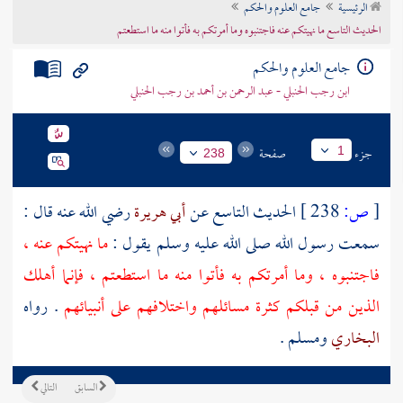
الرئيسية
جامع العلوم والحكم
تراجم الأعلام
الحديث التاسع ما نهيتكم عنه فاجتنبوه وما أمرتكم به فأتوا منه ما استطعتم
جامع العلوم والحكم
ابن رجب الحنبلي - عبد الرحمن بن أحمد بن رجب الحنبلي
جزء
صفحة
1
238
[
ص:
238 ]
الحديث التاسع عن
أبي هريرة
رضي الله عنه قال :
سمعت رسول الله صلى الله عليه وسلم يقول :
ما نهيتكم عنه ،
فاجتنبوه ، وما أمرتكم به فأتوا منه ما استطعتم ، فإنما أهلك
الذين من قبلكم كثرة مسائلهم واختلافهم على أنبيائهم
. رواه
البخاري
ومسلم
.
السابق
التالي