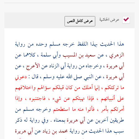
عرض الحاشية
هذا الحديث بهذا اللفظ خرجه
مسلم
وحده من رواية
الزهري
، عن
سعيد بن المسيب
وأبي سلمة
، كلاهما عن
أبي هريرة
، وخرجاه من رواية
أبي الزناد
عن
الأعرج
، عن
أبي هريرة
، عن النبي صلى الله عليه وسلم ، قال :
دعوني
ما تركتكم ، إنما أهلك من كان قبلكم سؤالهم واختلافهم
على أنبيائهم ، فإذا نهيتكم عن شيء ، فاجتنبوه ، وإذا
أمرتكم بأمر ، فأتوا منه ما استطعتم
وخرجه
مسلم
من
طريقين آخرين عن
أبي هريرة
بمعناه . وفي رواية له ذكر
سبب هذا الحديث من رواية
محمد بن زياد
عن
أبي هريرة