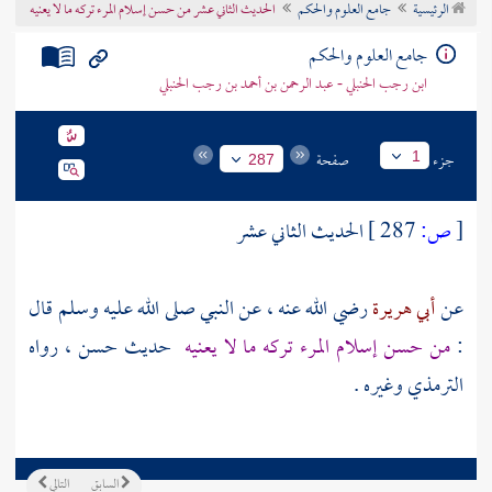
الرئيسية
جامع العلوم والحكم
الحديث الثاني عشر من حسن إسلام المرء تركه ما لا يعنيه
تراجم الأعلام
جامع العلوم والحكم
ابن رجب الحنبلي - عبد الرحمن بن أحمد بن رجب الحنبلي
جزء
صفحة
1
287
[
ص:
287 ]
الحديث الثاني عشر
عن
أبي هريرة
رضي الله عنه ، عن النبي صلى الله عليه وسلم قال
:
من حسن إسلام المرء تركه ما لا يعنيه
حديث حسن ، رواه
الترمذي
وغيره .
السابق
التالي