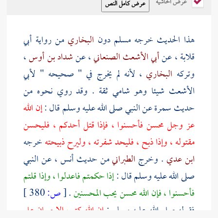
عرض الحاشية
هذا الحديث خرجه
مسلم
دون
البخاري
من رواية
أبي
قلابة
، عن
أبي الأشعث الصنعاني
، عن
شداد بن أوس
،
وتركه
البخاري
، لأنه لم يخرج في " صحيحه "
لأبي
الأشعث
شيئا وهو شامي ثقة . وقد روي نحوه من
حديث سمرة عن النبي صلى الله عليه وسلم قال :
إن الله
عز وجل محسن فأحسنوا ، فإذا قتل أحدكم ، فليحسن
مقتوله ، وإذا ذبح ، فليحد شفرته ، وليرح ذبيحته
خرجه
ابن عدي
. وخرج
الطبراني
من حديث
أنس
، عن النبي
صلى الله عليه وسلم قال :
إذا حكمتم فاعدلوا ، وإذا قلتم
فأحسنوا ، فإن الله محسن يحب المحسنين
.
[
ص:
380 ]
فقوله صلى الله عليه وسلم :
إن الله كتب الإحسان على