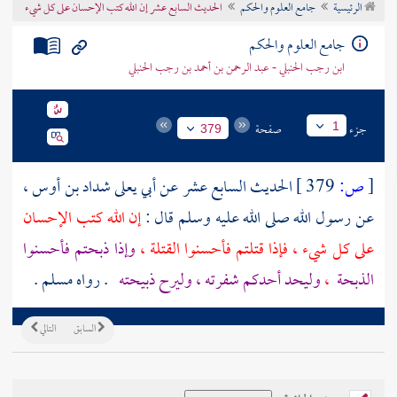
الرئيسية
جامع العلوم والحكم
الحديث السابع عشر إن الله كتب الإحسان على كل شيء
تراجم الأعلام
جامع العلوم والحكم
ابن رجب الحنبلي - عبد الرحمن بن أحمد بن رجب الحنبلي
جزء
صفحة
1
379
[
ص:
379 ]
الحديث السابع عشر عن
أبي يعلى شداد بن أوس
،
عن رسول الله صلى الله عليه وسلم قال :
إن الله كتب الإحسان
على كل شيء ، فإذا قتلتم فأحسنوا القتلة ،
وإذا ذبحتم فأحسنوا
الذبحة
،
وليحد أحدكم شفرته ، وليرح ذبيحته
. رواه
مسلم
.
السابق
التالي