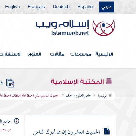
الحديث السادس عشر أن رجلا قال
عربي
Español
Deutsch
Français
English
للنبي صلى الله عليه وسلم أوصني قال لا
تغضب
الحديث السابع عشر إن الله كتب
الإحسان على كل شيء
الرئيسية
موسوعات
مقالات
الفتوى
الاستشارات
الحديث الثامن عشر اتق الله حيثما
كنت وأتبع السيئة الحسنة تمحها
المكتبة الإسلامية
كتب
الحديث التاسع عشر احفظ الله
الرئيسية
جامع العلوم والحكم
الحديث التاسع عشر احفظ الله يحفظك احفظ الله 
يحفظك احفظ الله تجده تجاهك إذا سألت
فاسأل الله
جامع ال
ابن رجب 
الحديث العشرون إن مما أدرك الناس