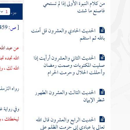
من كلام النبوة الأولى إذا لم تستحي
فاصنع ما شئت
جزء
1
[
ص:
459 ]
الحديث الحادي والعشرون قل آمنت
بالله ثم استقم
عن
عبد الل
الحديث الثاني والعشرون أرأيت إذا
الله تجده ت
صليت المكتوبات وصمت رمضان
الله لك ، و
وأحللت الحلال وحرمت الحرام
رواه
الترم
الحديث الثالث والعشرون الطهور
شطر الإيمان
وفي رواية غ
ليخطئك ، وا
الحديث الرابع والعشرون قال الله
تعالى يا عبادي إني حرمت الظلم على