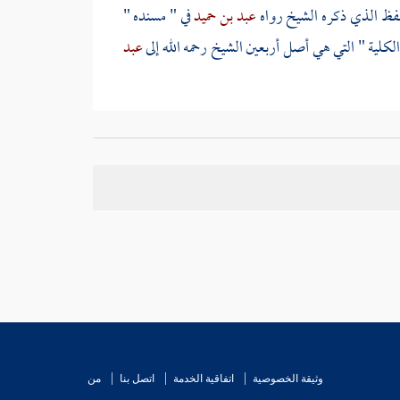
لفظ الذي ذكره الشيخ رواه
عبد بن حميد
في " مسنده "
لكلية " التي هي أصل أربعين الشيخ رحمه الله إلى
عبد
،
وعطاء بن أبي رباح
،
وعمرو بن دينار
،
وعبيد الله بن
ره . وقد روي عن النبي صلى الله عليه وسلم أنه وصى
سعد
،
وعبد الله بن جعفر
، وفي أسانيدها كلها ضعف .
وبكل حال ، فطريق
حنش
التي خرجها
الترمذي
حسنة
وثيقة الخصوصية
اتفاقية الخدمة
اتصل بنا
من
عض العلماء : تدبرت هذا الحديث ، فأدهشني وكدت