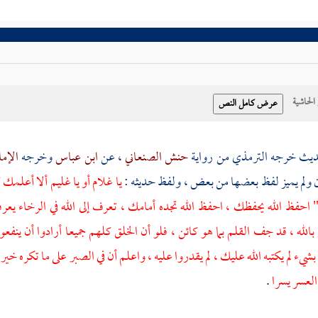
حاشية
حديث خرجه
الترمذي
من رواية
حنش الصنعاني
، عن
ابن عباس
وخرجه
الإما
 ولم يميز لفظ بعضها من بعض ، ولفظ حديثه :
يا غلام أو يا غليم ألا أعلمك
" احفظ الله يحفظك ، احفظ الله تجده أمامك ، تعرف إلى الله في الرخاء يعر
الله ، قد جف القلم بما هو كائن ، فلو أن الخلق كلهم جميعا أرادوا أن ينفعوك
يء لم يكتبه الله عليك ، لم يقدروا عليه ، واعلم أن في الصبر على ما تكره خير
العسر يسرا
.