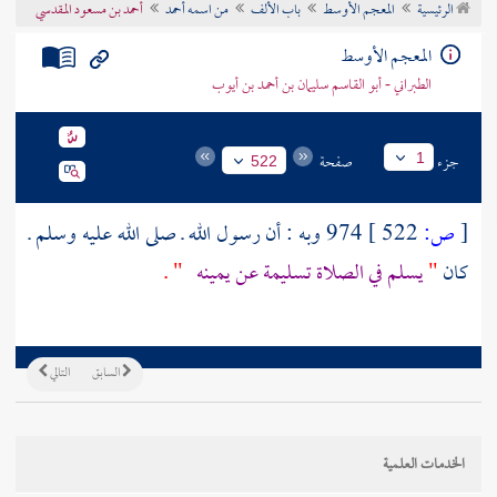
الرئيسية
المعجم الأوسط
باب الألف
من اسمه أحمد
أحمد بن مسعود المقدسي
تراجم الأعلام
المعجم الأوسط
الطبراني - أبو القاسم سليمان بن أحمد بن أيوب
جزء
صفحة
1
522
[
ص:
522 ]
974 وبه : أن رسول الله ـ صلى الله عليه وسلم ـ
كان
"
يسلم في الصلاة تسليمة عن يمينه
" .
السابق
التالي
الخدمات العلمية