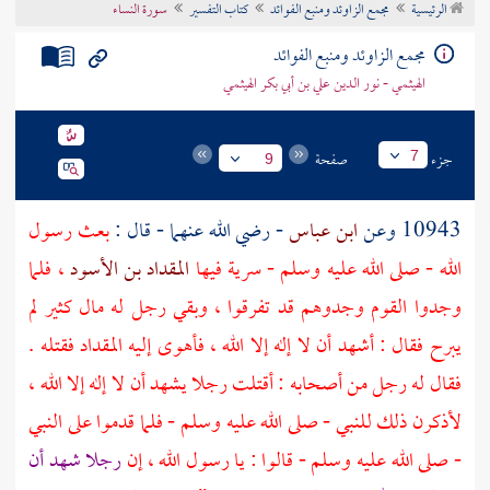
الرئيسية
مجمع الزاوئد ومنبع الفوائد
كتاب التفسير
سورة النساء
تراجم الأعلام
مجمع الزاوئد ومنبع الفوائد
الهيثمي - نور الدين علي بن أبي بكر الهيثمي
جزء
صفحة
7
9
10943 وعن
ابن عباس
- رضي الله عنهما - قال :
بعث رسول
الله - صلى الله عليه وسلم - سرية فيها
المقداد بن الأسود
، فلما
وجدوا القوم وجدوهم قد تفرقوا ، وبقي رجل له مال كثير لم
يبرح فقال : أشهد أن لا إله إلا الله ، فأهوى إليه
المقداد
فقتله .
فقال له رجل من أصحابه : أقتلت رجلا يشهد أن لا إله إلا الله ،
لأذكرن ذلك للنبي - صلى الله عليه وسلم - فلما قدموا على النبي
- صلى الله عليه وسلم - قالوا : يا رسول الله ، إن
رجلا شهد أن