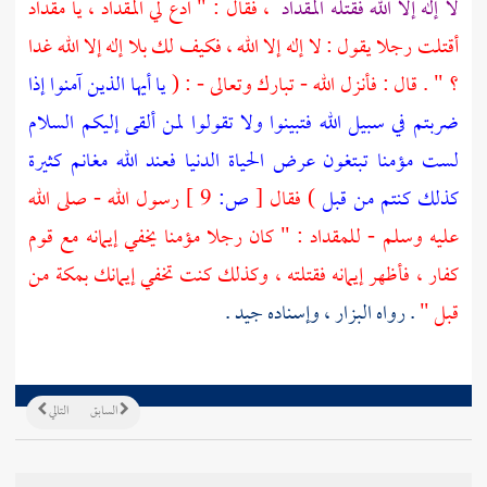
لا إله إلا الله فقتله
المقداد
، فقال : " ادع لي
المقداد
، يا
مقداد
أقتلت رجلا يقول : لا إله إلا الله ، فكيف لك بلا إله إلا الله غدا
؟ " . قال : فأنزل الله - تبارك وتعالى - : (
يا أيها الذين آمنوا إذا
ضربتم في سبيل الله فتبينوا ولا تقولوا لمن ألقى إليكم السلام
لست مؤمنا تبتغون عرض الحياة الدنيا فعند الله مغانم كثيرة
كذلك كنتم من قبل
) فقال
[
ص:
9 ]
رسول الله - صلى الله
عليه وسلم -
للمقداد
: " كان رجلا مؤمنا يخفي إيمانه مع قوم
كفار ، فأظهر إيمانه فقتلته ، وكذلك كنت تخفي إيمانك
بمكة
من
قبل "
. رواه
البزار
، وإسناده جيد .
السابق
التالي