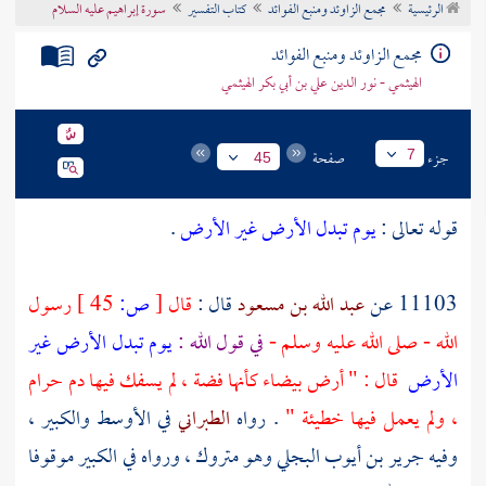
الرئيسية
مجمع الزاوئد ومنبع الفوائد
كتاب التفسير
سورة إبراهيم عليه السلام
تراجم الأعلام
مجمع الزاوئد ومنبع الفوائد
الهيثمي - نور الدين علي بن أبي بكر الهيثمي
جزء
صفحة
7
45
قوله تعالى :
يوم تبدل الأرض غير الأرض
.
11103 عن
عبد الله بن مسعود
قال :
قال
[
ص:
45 ]
رسول
الله - صلى الله عليه وسلم -
في قول الله :
يوم تبدل الأرض غير
الأرض
قال : " أرض بيضاء كأنها فضة ، لم يسفك فيها دم حرام
، ولم يعمل فيها خطيئة "
. رواه
الطبراني
في الأوسط والكبير ،
وفيه
جرير بن أيوب البجلي
وهو متروك ، ورواه في الكبير موقوفا