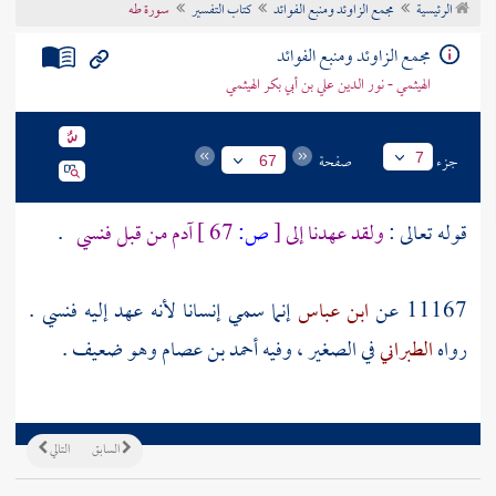
الرئيسية
مجمع الزاوئد ومنبع الفوائد
كتاب التفسير
سورة طه
تراجم الأعلام
مجمع الزاوئد ومنبع الفوائد
الهيثمي - نور الدين علي بن أبي بكر الهيثمي
جزء
صفحة
7
67
قوله تعالى :
ولقد عهدنا إلى
[
ص:
67 ]
آدم من قبل فنسي
.
11167 عن
ابن عباس
إنما سمي إنسانا لأنه عهد إليه فنسي .
رواه
الطبراني
في الصغير ، وفيه
أحمد بن عصام
وهو ضعيف .
السابق
التالي