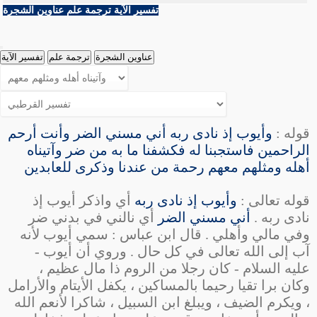
سورة المنافقين
33
تفسير الآية
ترجمة علم
عناوين الشجرة
34
35
سورة الطلاق
36
37
عناوين الشجرة
ترجمة علم
تفسير الآية
سورة التحريم
38
39
40
سورة تبارك
41
42
سورة ن
43
قوله :
44
وأيوب إذ نادى ربه أني مسني الضر وأنت أرحم
سورة الحاقة
45
الراحمين فاستجبنا له فكشفنا ما به من ضر وآتيناه
46
47
أهله ومثلهم معهم رحمة من عندنا وذكرى للعابدين
سورة سأل
48
49
سورة قل أوحي إلي
قوله تعالى :
وأيوب إذ نادى ربه
أي واذكر
أيوب
إذ
50
51
نادى ربه .
أني مسني الضر
أي نالني في بدني ضر
سورة المزمل
52
وفي مالي وأهلي . قال
ابن عباس
: سمي
أيوب
لأنه
53
54
باب سورة المدثر
آب إلى الله تعالى في كل حال . وروي أن
أيوب
-
55
عليه السلام - كان رجلا من
الروم
ذا مال عظيم ،
56
سورة القيامة
57
وكان برا تقيا رحيما بالمساكين ، يكفل الأيتام والأرامل
58
، ويكرم الضيف ، ويبلغ ابن السبيل ، شاكرا لأنعم الله
59
سورة هل أتى على الإنسان
60