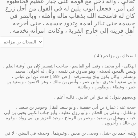
تعالى ، وأنه دخل مع قومه على جبار عظيم فخاطبوه
61
سورة والمرسلات
في أمر ، فجعل
أيوب
يلين له في القول من أجل زرع
62
63
كان له فامتحنه الله بذهاب ماله وأهله ، وبالضر في
سورة عم يتساءلون
64
جسمه حتى تناثر لحمه وتدود جسمه ، حتى أخرجه
65
66
سورة والنازعات
أهل قريته إلى خارج القرية ، وكانت امرأته تخدمه .
67
قال
الحسن
: مكث بذلك تسع سنين وستة أشهر .
68
سورة إذا الشمس كورت
69
فلما أراد الله أن يفرج عنه قال الله تعالى له :
اركض
70
برجلك هذا مغتسل بارد وشراب
فيه شفاؤك ، وقد
سورة إذا السماء انفطرت
71
الضحاك بن مزاحم ( 4 )
72
وهبت لك أهلك
ومالك
وولدك ومثلهم معهم . وسيأتي
73
سورة ويل للمطففين
الهلالي ، أبو محمد ، وقيل أبو القاسم ، صاحب التفسير كان من أوعية العلم ،
في ( ص ) ما للمفسرين في قصة
أيوب
من تسليط
74
وليس بالمجود لحديثه ، وهو صدوق في نفسه ، وكان له أخوان : محمد
75
الشيطان عليه ، والرد عليهم إن شاء الله تعالى .
سورة إذا السماء انشقت
76
ومسلم ، وكان يكون ببلخ وبسمرقند . [ ص: 599 ] حدث عن ابن عباس ،
واختلف في قول
أيوب
: مسني الضر على خمسة
77
وأبي سعيد الخدري ، وابن عمر ، وأنس بن مالك ، وعن الأسود ، وسعيد بن
78
سورة البروج
جبير ، وعطاء ، وطاوس ، وطائفة .
عشر قولا : الأول : أنه وثب ليصلي فلم يقدر على
79
النهوض فقال : مسني الضر إخبارا عن حاله ، لا
80
وبعضهم يقول : لم يلق ابن عباس . فالله أعلم .
سورة والسماء والطارق
81
شكوى لبلائه ؛ رواه
أنس
مرفوعا . الثاني : أنه إقرار
82
حدث عنه : عمارة بن أبي حفصة ، وأبو سعد البقال وجويبر بن سعيد ،
سورة سبح
بالعجز فلم يكن منافيا للصبر . الثالث : أنه سبحانه
83
ومقاتل ، وعلي بن الحكم ، وأبو روق عطية ، وأبو جناب الكلبي يحيى بن أبي
84
حية ، ونهشل بن سعيد ، وعمر بن الرماح ، وعبد العزيز بن أبي رواد ، وقرة
أجراه على لسانه ليكون حجة لأهل البلاء بعده في
85
سورة والفجر
بن خالد ، وآخرون .
الإفصاح بما ينزل بهم . الرابع : أنه أجراه على لسانه
86
87
إلزاما له في صفة الآدمي في الضعف عن تحمل البلاء
وثقه أحمد بن حنبل ، ويحيى بن معين ، وغيرهما . وحديثه في السنن ، لا في
سورة لا أقسم
88