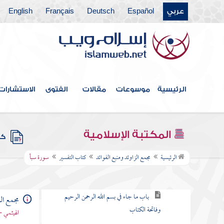
عربي
Español
Deutsch
Français
English
كتاب الخلافة
كتاب الجهاد
كتاب المغازي والسير
كتاب قتال أهل البغي
الرئيسية
موسوعات
مقالات
الفتوى
الاستشارات
كتاب الحدود والديات
كتاب الديات
المكتبة الإسلامية
كتب
كتاب التفسير
الرئيسية
مجمع الزاوئد ومنبع الفوائد
كتاب التفسير
سورة سبأ
باب كيف يفسر القرآن
باب ما جاء في بسم الله الرحمن الرحيم
مجمع الز
وفاتحة الكتاب
الهيثمي -