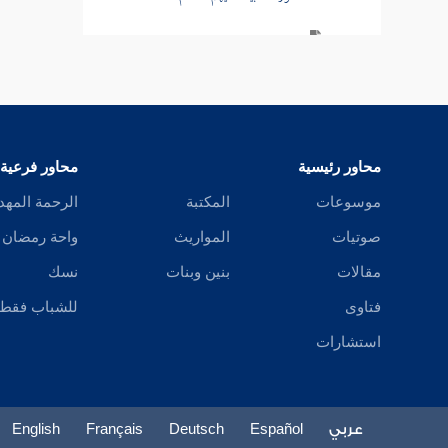
سورة الحج
سورة المؤمنين
سورة النور
محاور رئيسية
محاور فرعية
تفسير قصة الإفك
موسوعات
المكتبة
الرحمة المهد
سورة الفرقان
صوتيات
المواريث
واحة رمضان
سورة طسم الشعراء
مقالات
بنين وبنات
نسك
فتاوى
للشباب فقط
سورة النمل
استشارات
سورة القصص
سورة العنكبوت
عربي
Español
Deutsch
Français
English