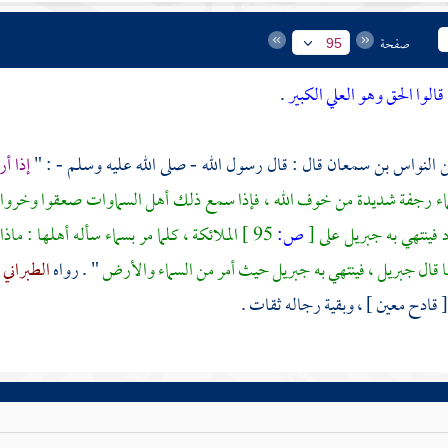
صفحة
95
قالوا الحق وهو العلي الكبير
.
النواس بن سمعان
قال : قال رسول الله - صلى الله عليه وسلم - : "
إذا أ
ء رجفة شديدة من خوف الله ، فإذا سمع ذلك أهل السماوات صعقوا وخروا 
د فينتهي به
جبريل
على
[
ص:
95 ]
الملائكة ، كلما مر بسماء سأله أهلها : ماذا 
 قال
جبريل
، فينتهي به
جبريل
حيث أمر من السماء والأرض
" . رواه
الطبراني
ع
[ قادح معين ] ، وبقية رجاله ثقات .