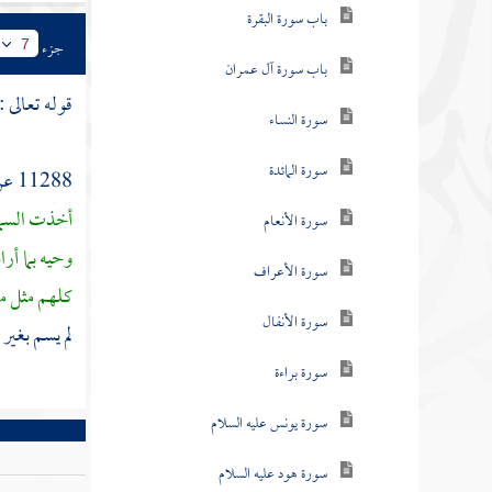
باب سورة البقرة
جزء
7
باب سورة آل عمران
قوله تعالى :
سورة النساء
سورة المائدة
11288 عن
أخذت السما
سورة الأنعام
وحيه بما أرا
سورة الأعراف
كلهم مثل ما
سورة الأنفال
لم يسم بغير 
سورة براءة
سورة يونس عليه السلام
سورة هود عليه السلام