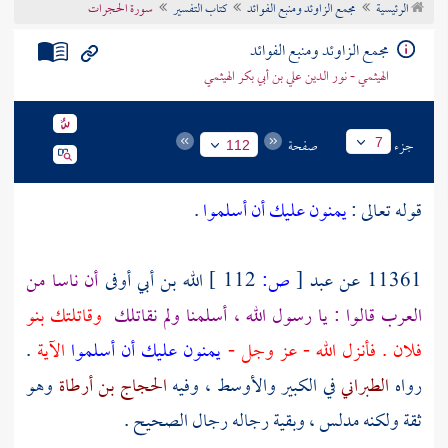
الرئيسية
مجمع الزاوئد ومنبع الفوائد
كتاب التفسير
سورة الحجرات
تراجم الأعلام
مجمع الزاوئد ومنبع الفوائد
الهيثمي - نور الدين علي بن أبي بكر الهيثمي
جزء
صفحة
7
112
قوله تعالى :
يمنون عليك أن أسلموا
.
11361 عن
عبد
[
ص:
112 ]
الله بن أبي أوفى
أن ناسا من
العرب قالوا : يا رسول الله ، أسلمنا ولم نقاتلك
وقاتلتك بنو
فلان . فأنزل الله - عز وجل -
يمنون عليك أن أسلموا
الآية
.
رواه
الطبراني
في الكبير والأوسط ، وفيه
الحجاج بن أرطاة
وهو
ثقة ولكنه مدلس ، وبقية رجاله رجال الصحيح .