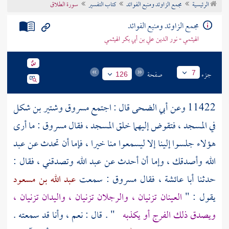
الرئيسية
مجمع الزاوئد ومنبع الفوائد
كتاب التفسير
سورة الطلاق
تراجم الأعلام
مجمع الزاوئد ومنبع الفوائد
الهيثمي - نور الدين علي بن أبي بكر الهيثمي
جزء
صفحة
7
126
11422 وعن
أبي الضحى
قال : اجتمع
مسروق
وشتير بن شكل
في المسجد ، فتقوض إليهما خلق المسجد ، فقال
مسروق
: ما أرى
هؤلاء جلسوا إلينا إلا ليسمعوا منا خيرا ، فإما أن تحدث عن
عبد
الله
وأصدقك ، وإما أن أحدث عن
عبد الله
وتصدقني ، فقال :
حدثنا
أبا عائشة
، فقال
مسروق
: سمعت
عبد الله بن مسعود
يقول : "
العينان تزنيان ، والرجلان تزنيان ، واليدان تزنيان ،
ويصدق ذلك الفرج أو يكذبه
" . قال : نعم ، وأنا قد سمعته .