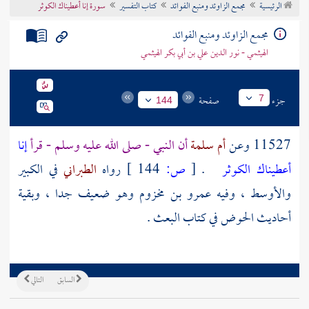
الرئيسية
مجمع الزاوئد ومنبع الفوائد
كتاب التفسير
سورة إنا أعطيناك الكوثر
تراجم الأعلام
مجمع الزاوئد ومنبع الفوائد
الهيثمي - نور الدين علي بن أبي بكر الهيثمي
جزء
صفحة
7
144
11527 وعن
أم سلمة
أن النبي - صلى الله عليه وسلم - قرأ
إنا
أعطيناك الكوثر
.
[
ص:
144 ]
رواه
الطبراني
في الكبير
والأوسط ، وفيه
عمرو بن مخزوم
وهو ضعيف جدا ، وبقية
أحاديث الحوض في كتاب البعث .
السابق
التالي