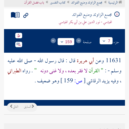
الرئيسية
مجمع الزاوئد ومنبع الفوائد
كتاب التفسير
باب فضل القرآن
تراجم الأعلام
مجمع الزاوئد ومنبع الفوائد
الهيثمي - نور الدين علي بن أبي بكر الهيثمي
جزء
صفحة
7
159
11631 وعن
أبي هريرة
قال : قال رسول الله - صلى الله عليه
وسلم - :
" القرآن
لا فقر بعده ، ولا غنى دونه
"
. رواه
الطبراني
، وفيه
يزيد الرقاشي
[
ص:
159 ]
وهو ضعيف .
السابق
التالي