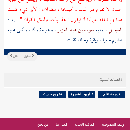
حلتان لا تقوم لهما الدنيا ، أضعافا ، فيقولان : لأي شيء كسينا
هذا ولم تبلغه أعمالنا ؟ فيقول : هذا بأخذ ولدكما القرآن "
. رواه
الطبراني
، وفيه
سويد بن عبد العزيز
، وهو متروك ، وأثنى عليه
هشيم خيرا ، وبقية رجاله ثقات .
السابق
التالي
الخدمات العلمية
ترجمة علم
عناوين الشجرة
تخريج حديث
وثيقة الخصوصية
اتفاقية الخدمة
اتصل بنا
من نحن