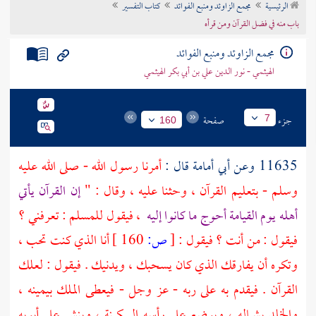
الرئيسية
مجمع الزاوئد ومنبع الفوائد
كتاب التفسير
تراجم الأعلام
باب منه في فضل القرآن ومن قرأه
مجمع الزاوئد ومنبع الفوائد
الهيثمي - نور الدين علي بن أبي بكر الهيثمي
جزء
صفحة
7
160
11635 وعن
أبي أمامة
قال :
أمرنا رسول الله - صلى الله عليه
وسلم - بتعليم القرآن ، وحثنا عليه ، وقال : "
إن القرآن يأتي
أهله يوم القيامة أحوج ما كانوا إليه
، فيقول للمسلم : تعرفني ؟
فيقول : من أنت ؟ فيقول :
[
ص:
160 ]
أنا الذي كنت تحب ،
وتكره أن يفارقك الذي كان يسحبك ، ويدنيك . فيقول : لعلك
القرآن . فيقدم به على ربه - عز وجل - فيعطى الملك بيمينه ،
والخلد بشماله ، ويوضع على رأسه السكينة ، وينشر على أبويه