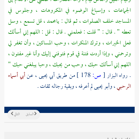
الجماعات ، وإسباغ الوضوء في المكروهات ، وجلوس في
المساجد خلف الصلوات ، ثم قال : يا
محمد
، قل تسمع ، وسل
تعطه " . قال : " قلت : فعلمني . قال : قل : اللهم إني أسألك
فعل الخيرات ، وترك المنكرات ، وحب المساكين ، وأن تغفر لي
وترحمني ، وإذا أردت فتنة في قوم فتوفني إليك وأنا غير مفتون ،
اللهم إني أسألك حبك ، وحب من يحبك ، وحبا يبلغني حبك "
. رواه
البزار
[
ص:
178 ]
من طريق
أبي يحيى
، عن
أبي أسماء
الرحبي
،
وأبو يحيى
لم أعرفه ، وبقية رجاله ثقات .
السابق
التالي