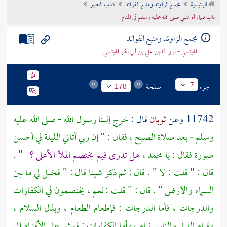
الرئيسية
مجمع الزاوئد ومنبع الفوائد
كتاب التعبير
تراجم الأعلام
باب فيما رآه النبي صلى الله عليه وسلم في المنام
مجمع الزاوئد ومنبع الفوائد
الهيثمي - نور الدين علي بن أبي بكر الهيثمي
جزء
صفحة
7
178
11742 وعن
ثوبان
قال :
خرج إلينا رسول الله - صلى الله عليه
وسلم - بعد صلاة الصبح ، فقال : " إن ربي أتاني الليلة في أحسن
صورة فقال : يا
محمد
،
هل تدري فيم يختصم الملأ الأعلى ؟
" .
قال : " قلت : لا " . قال : ثم ذكر شيئا قال : " فخيل لي ما بين
السماء والأرض " . قال : " قلت : نعم ، يختصمون في الكفارات
والدرجات ، فأما الدرجات : فإطعام الطعام ، وبذل السلام ،
وقيام الليل والناس نيام ، وأما الكفارات : فمشي على الأقدام إلى