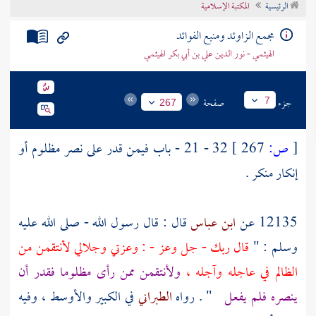
الرئيسية
المكتبة الإسلامية
تراجم الأعلام
مجمع الزاوئد ومنبع الفوائد
الهيثمي - نور الدين علي بن أبي بكر الهيثمي
جزء
صفحة
7
267
[
ص:
267 ]
32 - 21 - باب فيمن قدر على نصر مظلوم أو
إنكار منكر .
12135 عن
ابن عباس
قال : قال رسول الله - صلى الله عليه
وسلم : "
قال ربك - جل وعز - : وعزتي وجلالي لأنتقمن من
الظالم في عاجله وآجله ،
ولأنتقمن ممن رأى مظلوما فقدر أن
ينصره فلم يفعل
" . رواه
الطبراني
في الكبير والأوسط ، وفيه