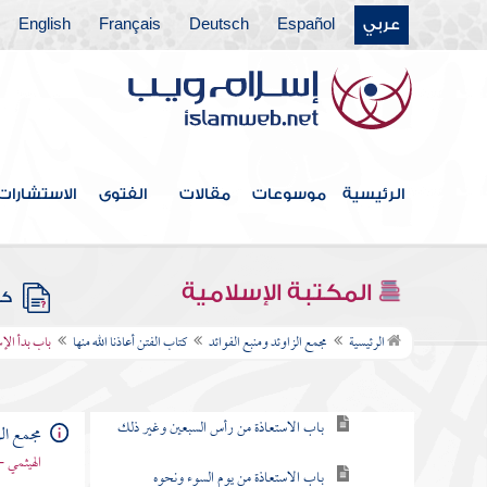
عربي
Español
Deutsch
Français
English
كتاب قتال أهل البغي
كتاب الحدود والديات
كتاب الديات
كتاب التفسير
الرئيسية
موسوعات
مقالات
الفتوى
الاستشارات
كتاب التعبير
كتاب القدر
المكتبة الإسلامية
كتب
كتاب الفتن أعاذنا الله منها
الرئيسية
مجمع الزاوئد ومنبع الفوائد
كتاب الفتن أعاذنا الله منها
باب بدأ الإ
باب التعوذ من الفتن
باب الاستعاذة من رأس السبعين وغير ذلك
مجمع الز
الهيثمي -
باب الاستعاذة من يوم السوء ونحوه