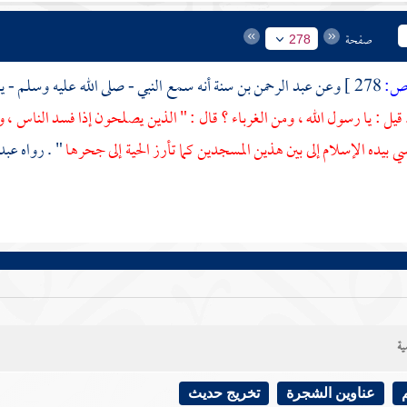
صفحة
278
:
278 ]
وعن
عبد الرحمن بن سنة
أنه سمع النبي - صلى الله عليه وسلم - ي
قيل : يا رسول الله ، ومن الغرباء ؟ قال : " الذين يصلحون إذا فسد الناس ، وال
ي بيده الإسلام إلى بين هذين المسجدين كما تأرز الحية إلى جحرها
" . رواه
عبد 
ية
عناوين الشجرة
تخريج حديث