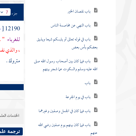
باب نقصان الخير
جزء
7
باب النهي عن مخاصمة الناس
12190
[
ص
للغرباء
" . 
باب في قوله تعالى أو يلبسكم شيعا ويذيق
بعضكم بأس بعض
، والذي نفس
متروك .
باب فيما كان بين أصحاب رسول الله صلى
الله عليه وسلم والسكوت عما شجر بينهم
باب
باب في يوم الجرعة
باب فيما كان في الجمل وصفين وغيرهما
الخدمات العلم
باب فيما كان بينهم يوم صفين رضي الله
عنهم
ترجمة علم