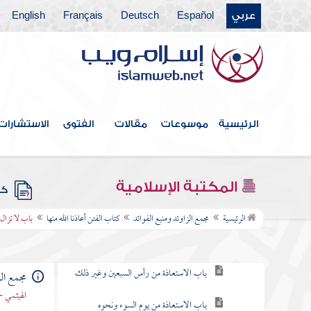
عربي
Español
Deutsch
Français
English
كتاب قتال أهل البغي
كتاب الحدود والديات
كتاب الديات
كتاب التفسير
الرئيسية
موسوعات
مقالات
الفتوى
الاستشارات
كتاب التعبير
كتاب القدر
المكتبة الإسلامية
كتب
كتاب الفتن أعاذنا الله منها
الرئيسية
مجمع الزاوئد ومنبع الفوائد
كتاب الفتن أعاذنا الله منها
باب لا تزال
باب التعوذ من الفتن
باب الاستعاذة من رأس السبعين وغير ذلك
مجمع الز
الهيثمي -
باب الاستعاذة من يوم السوء ونحوه