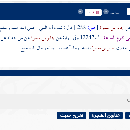
صفحة
288
جابر بن سمرة
[
ص:
288 ]
قال : نبئت أن النبي - صلى الله عليه وسلم
تى تقوم الساعة
" ، 12247 وفي رواية عن
جابر بن سمرة
عن من حدثه عن رس
ن حديث
جابر بن سمرة
نفسه . رواه
أحمد
، ورجاله رجال الصحيح .
ية
عناوين الشجرة
تخريج حديث