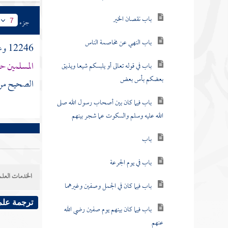
باب نقصان الخير
جزء
7
باب النهي عن مخاصمة الناس
12246 وعن
المسلمين ح
باب في قوله تعالى أو يلبسكم شيعا ويذيق
بعضكم بأس بعض
الصحيح م
باب فيما كان بين أصحاب رسول الله صلى
الله عليه وسلم والسكوت عما شجر بينهم
باب
باب في يوم الجرعة
الخدمات العلم
باب فيما كان في الجمل وصفين وغيرهما
ترجمة علم
باب فيما كان بينهم يوم صفين رضي الله
عنهم