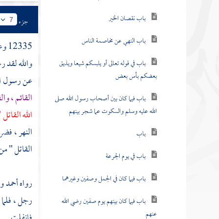
باب نقصان الخير
جزء
7
باب النهي عن مخاصمة الناس
12335 وعن رجل من
والله لقد رع
باب في قوله تعالى أو يلبسكم شيعا ويذيق
بعضكم بأس بعض
عن رسول الل
القائم ، وا
باب فيما كان بين أصحاب رسول الله صلى
الله عليه وسلم والسكوت عما شجر بينهم
الله القاتل 
النهر ، فضرب
باب
القاتل " من
باب في يوم الجرعة
باب فيما كان في الجمل وصفين وغيرهما
رواه
أحمد
وأ
رجل ، فلما 
باب فيما كان بينهم يوم صفين رضي الله
عنهم
فانفلت .