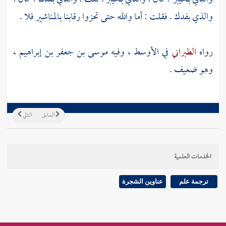
والذي
بفدك
. فقلت : أما والله حتى تحزوا رقابنا بالمناشير فلا .
رواه
الطبراني
في الأوسط ، وفيه
موسى بن جعفر بن إبراهيم
،
وهو ضعيف .
السابق
التالي
الخدمات العلمية
ترجمة علم
عناوين الشجرة