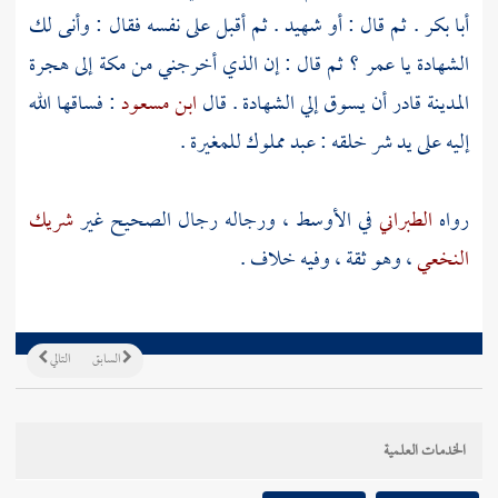
أبا بكر
. ثم قال : أو شهيد . ثم أقبل على نفسه فقال : وأنى لك
الشهادة يا
عمر
؟ ثم قال : إن الذي أخرجني من
مكة
إلى هجرة
المدينة
قادر أن يسوق إلي الشهادة . قال
ابن مسعود
: فساقها الله
إليه على يد شر خلقه : عبد مملوك
للمغيرة
.
رواه
الطبراني
في الأوسط ، ورجاله رجال الصحيح غير
شريك
النخعي
، وهو ثقة ، وفيه خلاف .
السابق
التالي
الخدمات العلمية