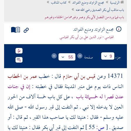
الرئيسية
مجمع الزاوئد ومنبع الفوائد
كتاب المناقب
تراجم الأعلام
باب مناقب أبي بكر الصديق رضي الله عنه
باب فيما ورد من الفضل لأبي بكر وعمر وغيرهما من الخلفاء وغيرهم
مجمع الزاوئد ومنبع الفوائد
الهيثمي - نور الدين علي بن أبي بكر الهيثمي
جزء
صفحة
9
55
14371 وعن
قيس بن أبي حازم
قال : خطب
عمر بن الخطاب
الناس ذات يوم على منبر
المدينة
فقال في خطبته :
إن في جنات
عدن قصرا له خمسمائة باب
، على كل باب خمسة آلاف من الحور
العين لا يدخله إلا نبي . ثم التفت إلى قبر رسول الله - صلى الله
عليه وسلم - فقال : هنيئا لك يا صاحب هذا القبر ، ثم قال : أو
صديق .
[
ص:
55 ]
ثم التفت إلى قبر
أبي بكر
فقال : هنيئا لك يا