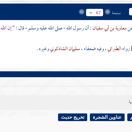
صفحة
67
معاوية بن أبي سفيان
: أن رسول الله - صلى الله عليه وسلم - قال : "
إن الله
رواه
الطبراني
، وفيه ضعفاء ،
سليمان الشاذكوني
وغيره .
ية
عناوين الشجرة
تخريج حديث