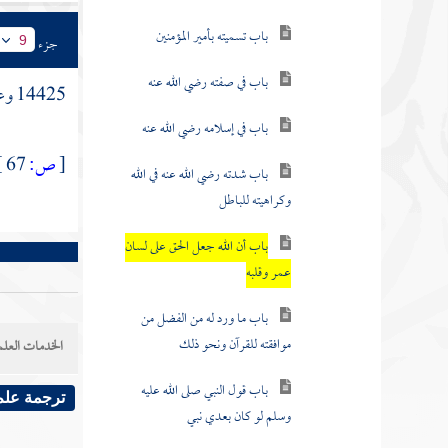
باب تسميته بأمير المؤمنين
جزء
9
باب في صفته رضي الله عنه
14425 وعن
باب في إسلامه رضي الله عنه
[
ص:
67 ]
باب شدته رضي الله عنه في الله
وكراهيته للباطل
باب أن الله جعل الحق على لسان
عمر وقلبه
باب ما ورد له من الفضل من
موافقته للقرآن ونحو ذلك
الخدمات العلم
باب قول النبي صلى الله عليه
ترجمة علم
وسلم لو كان بعدي نبي