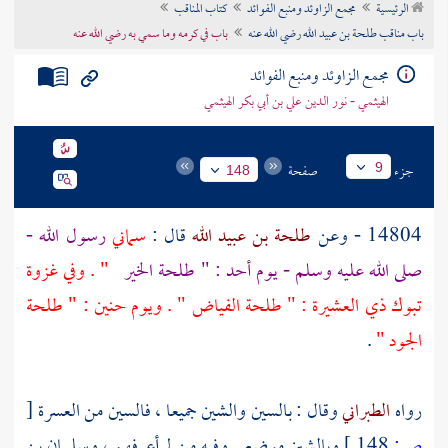
الرئيسية
مجمع الزاوئد ومنبع الفوائد
كتاب المناقب
تراجم الأعلام
باب مناقب طلحة بن عبيد الله رضي الله عنه
باب في كرمه وما سمي به رضي الله عنه
مجمع الزاوئد ومنبع الفوائد
الهيثمي - نور الدين علي بن أبي بكر الهيثمي
جزء
صفحة
9
148
14804 - وعن
طلحة بن عبيد الله
قال :
سماني
رسول الله -
صلى الله عليه وسلم - يوم أحد : " طلحة الخير
" . وفي غزوة
تبوك ذي العشيرة : " طلحة الفياض " . ويوم حنين : " طلحة
الجود "
.
رواه
الطبراني
وقال : بالسين والشين جميعا ، فالسين من العسرة
[
ص:
148 ]
وبالشين موضع . وفيه من لم أعرفهم ،
وسليمان بن