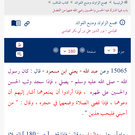
الرئيسية
مجمع الزاوئد ومنبع الفوائد
كتاب المناقب
تراجم الأعلام
باب فيما اشترك فيه الحسن والحسين رضي الله عنهما من الفضل
مجمع الزاوئد ومنبع الفوائد
الهيثمي - نور الدين علي بن أبي بكر الهيثمي
جزء
صفحة
9
180
15065 وعن
عبد الله - يعني ابن مسعود
- قال :
كان رسول
الله - صلى الله عليه وسلم - يصلي ، فإذا سجد وثب
الحسن
والحسين
على ظهره
، فإذا أرادوا أن يمنعوهما أشار إليهم أن
دعوهما ، فإذا قضى الصلاة وضعهما في حجره ، وقال : " من
أحبني فليحب هذين
" .
رواه
أبو يعلى
،
والبزار
، وقال : فإذا قضى
[
ص:
180 ]
الصلاة