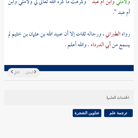
ولأمتي
وابن أم عبد
"
وكرهت ما كره الله تعالى لي ولأمتي وابن
أم عبد ".
رواه
الطبراني
، ورجاله ثقات إلا أن
عبيد الله بن عثمان بن خثيم
لم
يسمع من
أبي الدرداء
. والله أعلم .
السابق
التالي
الخدمات العلمية
ترجمة علم
عناوين الشجرة