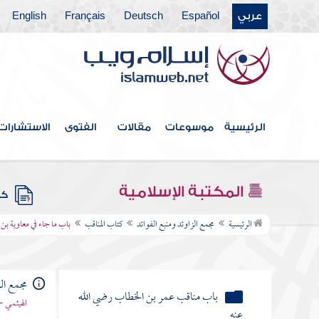
عربي
Español
Deutsch
Français
English
كتاب القدر
كتاب الفتن أعاذنا الله منها
كتاب الأدب
كتاب البر والصلة
الرئيسية
موسوعات
مقالات
الفتوى
الاستشارات
كتاب فيه ذكر الأنبياء
كتاب علامات النبوة
المكتبة الإسلامية
كتب
كتاب المناقب
الرئيسية
مجمع الزاوئد ومنبع الفوائد
كتاب المناقب
باب ما جاء في معاوية بن 
باب مناقب أبي بكر الصديق رضي الله
عنه
مجمع الز
باب مناقب عمر بن الخطاب رضي الله
الهيثمي -
عنه