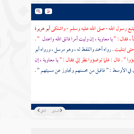
تبع رسول الله - صلى الله عليه وسلم - واشتكى
أبو هريرة
 ، فقال : "
يا
معاوية
، إن وليت أمرا فاتق الله واعدل
" .
 حتى ابتليت
. رواه
أحمد
واللفظ له ، وهو مرسل ، ورواه
أبو
وا " . قال : فلما توضؤوا نظر إلي فقال : "
يا
معاوية
، إن
ل في الأوسط : " فاقبل من محسنهم وتجاوز عن مسيئهم " .
السابق
التالي