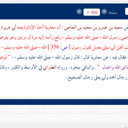
صفحة
356
سعيد بن عمرو بن سعيد بن العاص
:
أن
معاوية
أخذ الإداوة بعد
أبي هريرة
ي
يوضئ رسول الله - صلى الله عليه وسلم - رفع رأسه إليه مرة أو مرتين وهو يتوضأ
لت أظن أني مبتلى بعمل لقول رسول
[
ص:
356 ]
الله - صلى الله عليه وسلم -
فقال فيه : عن
معاوية
قال : قال رسول الله - صلى الله عليه وسلم - :
" توضؤ
اتق الله واعدل
"
. والباقي بنحوه . ورواه
الطبراني
في الأوسط والكبير ، وقا
ورجال
أحمد
وأبي يعلى
رجال الصحيح .